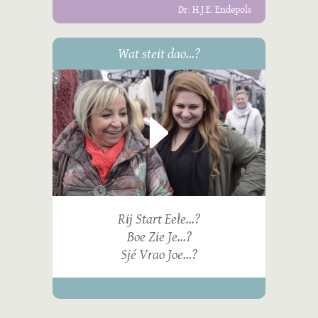
Dr. H.J.E. Endepols
Wat steit dao...?
Rij Start Eele...?
Boe Zie Je...?
Sjé Vrao Joe...?