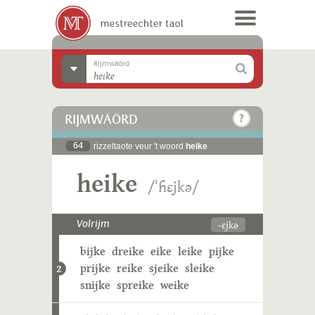
Rijmwäörd
RIJMWÄÖRD
64
rizzeltaote veur 't woord
heike
heike
/ˈɦɛjkə/
-ɛjkə
Volrijm
bijke
dreike
eike
leike
pijke
prijke
reike
sjeike
sleike
2
snijke
spreike
weike