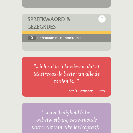
SPREEKWÄÖRD &
GEZÈGKDES
0
rizzeltaote veur 't woord
hei
"...ich sal uch bewiesen, dat et
Mastreegs de beste van alle de
taulen is..."
oet 't Sermoen - 1729
"...onvolledigheid is het
onbetwistbare, eeuwenoude
voorrecht van elke lexicograaf."