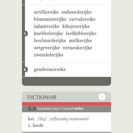
artèllereike
awhoorderijke
blommisterijke
cavvalereike
infantereike
kiksjozerijke
knebbelerijke
leefhöbberijke
5
leerluurderijke
mèlkerijke
oetgeverijke
verneukerijke
zwendelerijke
gendermereike
6
DICTIONAIR
1
rizzeltaot veur 't woord
heike
hei
/ɦɛj/
zelfstandeg naomwoord
1. heide