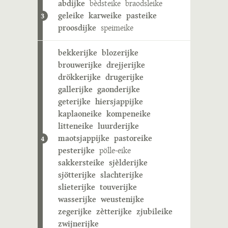
abdijke
bèdsteike
braodsleike
geleike
karweike
pasteike
3
proosdijke
speimeike
bekkerijke
blozerijke
brouwerijke
drejjerijke
drökkerijke
drugerijke
gallerijke
gaonderijke
geterijke
hiersjappijke
kaplaoneike
kompeneike
litteneike
luurderijke
maotsjappijke
pastoreike
4
pesterijke
pölle-eike
sakkersteike
sjèlderijke
sjötterijke
slachterijke
slieterijke
touverijke
wasserijke
weustenijke
zegerijke
zètterijke
zjubileike
zwijnerijke