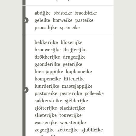
abdijke
bèdsteike
braodsleike
geleike
karweike
pasteike
3
proosdijke
speimeike
bekkerijke
blozerijke
brouwerijke
drejjerijke
drökkerijke
drugerijke
gaonderijke
geterijke
hiersjappijke
kaplaoneike
kompeneike
litteneike
luurderijke
maotsjappijke
4
pastoreike
pesterijke
pölle-eike
sakkersteike
sjèlderijke
sjötterijke
slachterijke
slieterijke
touverijke
wasserijke
weustenijke
zegerijke
zètterijke
zjubileike