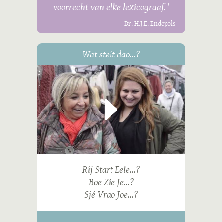
voorrecht van elke lexicograaf."
Dr. H.J.E. Endepols
Wat steit dao...?
Rij Start Eele...?
Boe Zie Je...?
Sjé Vrao Joe...?