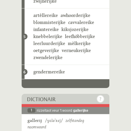
zwijnerijke
artèllereike
awhoorderijke
blommisterijke
cavvalereike
infantereike
kiksjozerijke
knebbelerijke
leefhöbberijke
5
leerluurderijke
mèlkerijke
oetgeverijke
verneukerijke
zwendelerijke
gendermereike
6
DICTIONAIR
1
rizzeltaot veur 't woord
gallerijke
gallerij
/ɣɑləˈʀɛj/
zelfstandeg
naomwoord