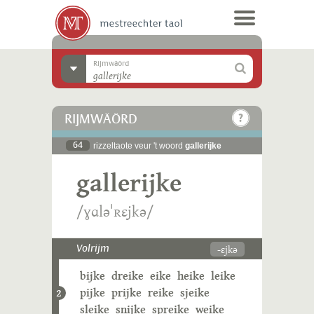
Rijmwäörd
RIJMWÄÖRD
64
rizzeltaote veur 't woord
gallerijke
gallerijke
/ɣɑləˈʀɛjkə/
-ɛjkə
Volrijm
bijke
dreike
eike
heike
leike
pijke
prijke
reike
sjeike
2
sleike
snijke
spreike
weike