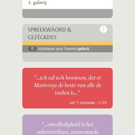
1. galerij
SPREEKWÄÖRD &
GEZÈGKDES
0
rizzeltaote veur 't woord
gallerij
"...ich sal uch bewiesen, dat et
Mastreegs de beste van alle de
taulen is..."
oet 't Sermoen - 1729
"...onvolledigheid is het
onbetwistbare, eeuwenoude