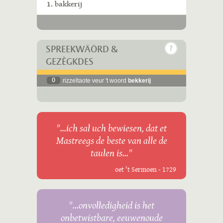
1. bakkerij
SPREEKWÄÖRD &
GEZÈGKDES
0
rizzeltaote veur 't woord
bekkerij
"...ich sal uch bewiesen, dat et
Mastreegs de beste van alle de
taulen is..."
oet 't Sermoen - 1729
"...onvolledigheid is het
onbetwistbare, eeuwenoude