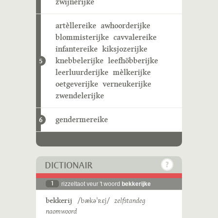
zwijnerijke
artèllereike
awhoorderijke
blommisterijke
cavvalereike
infantereike
kiksjozerijke
knebbelerijke
leefhöbberijke
5
leerluurderijke
mèlkerijke
oetgeverijke
verneukerijke
zwendelerijke
gendermereike
6
DICTIONAIR
1
rizzeltaot veur 't woord
bekkerijke
bekkerij
/bækəˈʀɛj/
zelfstandeg
naomwoord