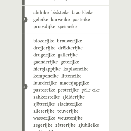
abdijke
bèdsteike
braodsleike
geleike
karweike
pasteike
3
proosdijke
speimeike
blozerijke
brouwerijke
drejjerijke
drökkerijke
drugerijke
gallerijke
gaonderijke
geterijke
hiersjappijke
kaplaoneike
kompeneike
litteneike
luurderijke
maotsjappijke
4
pastoreike
pesterijke
pölle-eike
sakkersteike
sjèlderijke
sjötterijke
slachterijke
slieterijke
touverijke
wasserijke
weustenijke
zegerijke
zètterijke
zjubileike