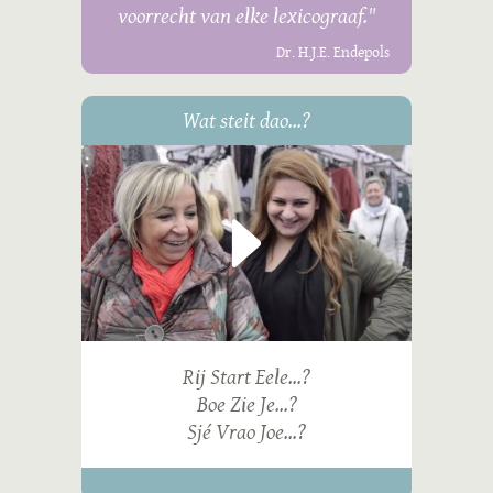
voorrecht van elke lexicograaf."
Dr. H.J.E. Endepols
Wat steit dao...?
Rij Start Eele...?
Boe Zie Je...?
Sjé Vrao Joe...?