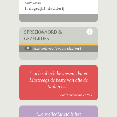
naomwoord
1. slagerij
,
2. slachterij
SPREEKWÄÖRD &
GEZÈGKDES
0
rizzeltaote veur 't woord
slachterij
"...ich sal uch bewiesen, dat et
Mastreegs de beste van alle de
taulen is..."
oet 't Sermoen - 1729
"...onvolledigheid is het