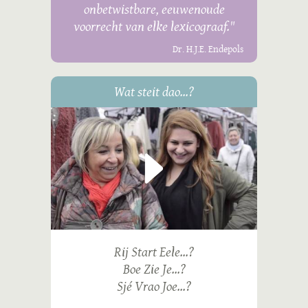
onbetwistbare, eeuwenoude
voorrecht van elke lexicograaf."
Dr. H.J.E. Endepols
Wat steit dao...?
Rij Start Eele...?
Boe Zie Je...?
Sjé Vrao Joe...?