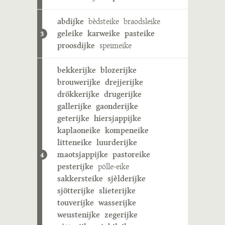
abdijke
bèdsteike
braodsleike
geleike
karweike
pasteike
3
proosdijke
speimeike
bekkerijke
blozerijke
brouwerijke
drejjerijke
drökkerijke
drugerijke
gallerijke
gaonderijke
geterijke
hiersjappijke
kaplaoneike
kompeneike
litteneike
luurderijke
maotsjappijke
pastoreike
4
pesterijke
pölle-eike
sakkersteike
sjèlderijke
sjötterijke
slieterijke
touverijke
wasserijke
weustenijke
zegerijke