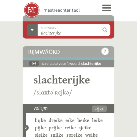
Rijmwäörd
RIJMWÄÖRD
64
rizzeltaote veur 't woord
slachterijke
slachterijke
/slɑxtəˈʀɛjkə/
-ɛjkə
Volrijm
bijke
dreike
eike
heike
leike
pijke
prijke
reike
sjeike
2
sleike
snijke
spreike
weike