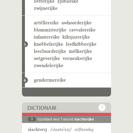
zètterijke
zjubileike
zwijnerijke
artèllereike
awhoorderijke
blommisterijke
cavvalereike
infantereike
kiksjozerijke
knebbelerijke
leefhöbberijke
5
leerluurderijke
mèlkerijke
oetgeverijke
verneukerijke
zwendelerijke
gendermereike
6
DICTIONAIR
1
rizzeltaot veur 't woord
slachterijke
slachterij
/slɑxtəˈʀɛj/
zelfstandeg