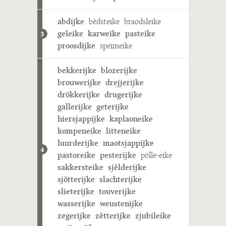
abdijke
bèdsteike
braodsleike
geleike
karweike
pasteike
3
proosdijke
speimeike
bekkerijke
blozerijke
brouwerijke
drejjerijke
drökkerijke
drugerijke
gallerijke
geterijke
hiersjappijke
kaplaoneike
kompeneike
litteneike
luurderijke
maotsjappijke
4
pastoreike
pesterijke
pölle-eike
sakkersteike
sjèlderijke
sjötterijke
slachterijke
slieterijke
touverijke
wasserijke
weustenijke
zegerijke
zètterijke
zjubileike