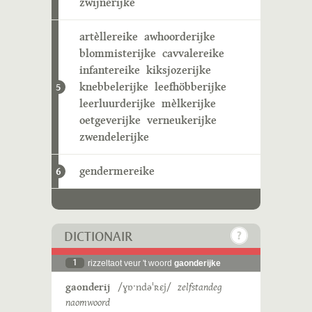
zwijnerijke
artèllereike
awhoorderijke
blommisterijke
cavvalereike
infantereike
kiksjozerijke
knebbelerijke
leefhöbberijke
5
leerluurderijke
mèlkerijke
oetgeverijke
verneukerijke
zwendelerijke
gendermereike
6
DICTIONAIR
1
rizzeltaot veur 't woord
gaonderijke
gaonderij
/ɣɒˑndəˈʀɛj/
zelfstandeg
naomwoord