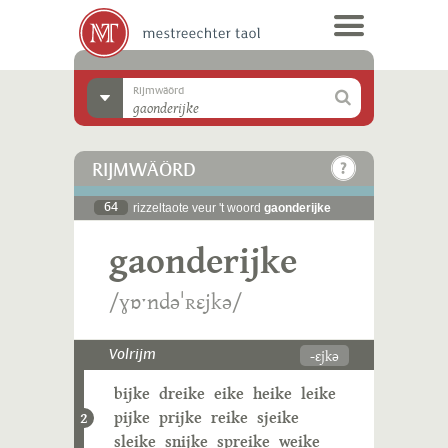
Rijmwäörd
RIJMWÄÖRD
64
rizzeltaote veur 't woord
gaonderijke
gaonderijke
/ɣɒˑndəˈʀɛjkə/
-ɛjkə
Volrijm
bijke
dreike
eike
heike
leike
pijke
prijke
reike
sjeike
2
sleike
snijke
spreike
weike