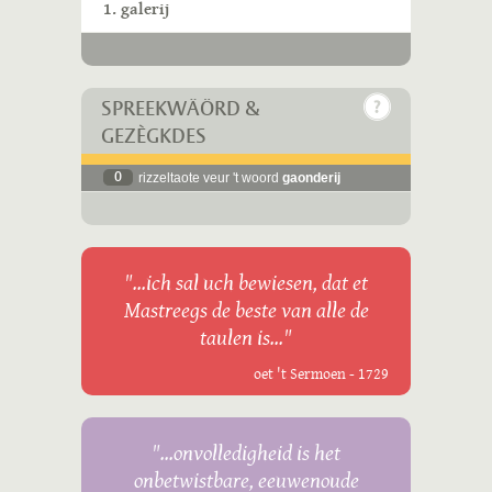
1. galerij
SPREEKWÄÖRD &
GEZÈGKDES
0
rizzeltaote veur 't woord
gaonderij
"...ich sal uch bewiesen, dat et
Mastreegs de beste van alle de
taulen is..."
oet 't Sermoen - 1729
"...onvolledigheid is het
onbetwistbare, eeuwenoude