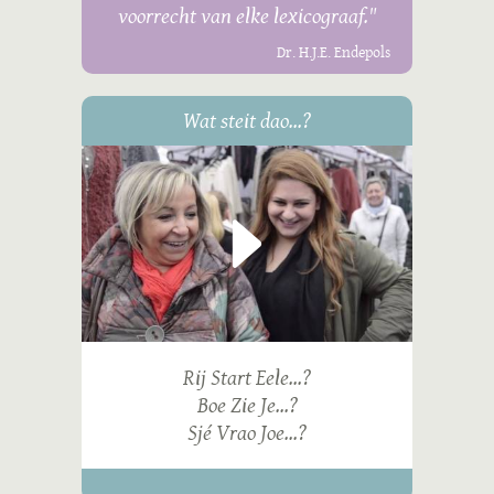
voorrecht van elke lexicograaf."
Dr. H.J.E. Endepols
Wat steit dao...?
Rij Start Eele...?
Boe Zie Je...?
Sjé Vrao Joe...?