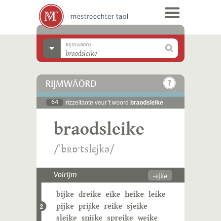
Rijmwäörd
RIJMWÄÖRD
64
rizzeltaote veur 't woord
braodsleike
braodsleike
/ˈbʀɒˑtslɛjkə/
-ɛjkə
Volrijm
bijke
dreike
eike
heike
leike
pijke
prijke
reike
sjeike
2
sleike
snijke
spreike
weike