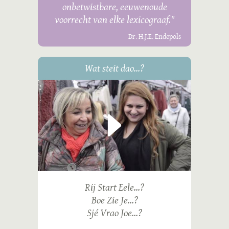
onbetwistbare, eeuwenoude
voorrecht van elke lexicograaf."
Dr. H.J.E. Endepols
Wat steit dao...?
Rij Start Eele...?
Boe Zie Je...?
Sjé Vrao Joe...?