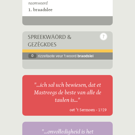
naomwoord
1. braadslee
SPREEKWÄÖRD &
GEZÈGKDES
0
rizzeltaote veur 't woord
braodslei
"...ich sal uch bewiesen, dat et
Mastreegs de beste van alle de
taulen is..."
oet 't Sermoen - 1729
"...onvolledigheid is het