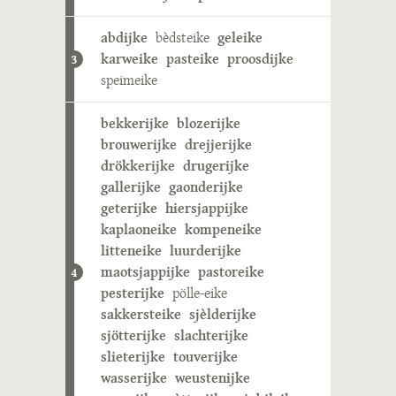
abdijke
bèdsteike
geleike
karweike
pasteike
proosdijke
3
speimeike
bekkerijke
blozerijke
brouwerijke
drejjerijke
drökkerijke
drugerijke
gallerijke
gaonderijke
geterijke
hiersjappijke
kaplaoneike
kompeneike
litteneike
luurderijke
maotsjappijke
pastoreike
4
pesterijke
pölle-eike
sakkersteike
sjèlderijke
sjötterijke
slachterijke
slieterijke
touverijke
wasserijke
weustenijke