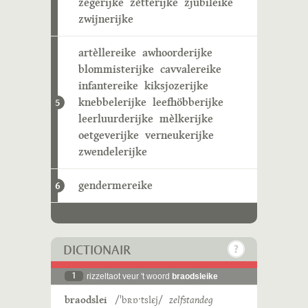
zegerijke
zètterijke
zjubileike
zwijnerijke
artèllereike
awhoorderijke
blommisterijke
cavvalereike
infantereike
kiksjozerijke
knebbelerijke
leefhöbberijke
5
leerluurderijke
mèlkerijke
oetgeverijke
verneukerijke
zwendelerijke
gendermereike
6
DICTIONAIR
1
rizzeltaot veur 't woord
braodsleike
braodslei
/ˈbʀɒˑtslɛj/
zelfstandeg