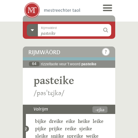
Rijmwäörd
RIJMWÄÖRD
64
rizzeltaote veur 't woord
pasteike
pasteike
/pəsˈtɛjkə/
-ɛjkə
Volrijm
bijke
dreike
eike
heike
leike
pijke
prijke
reike
sjeike
2
sleike
snijke
spreike
weike