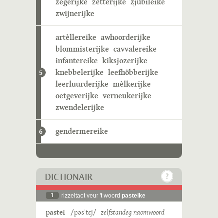
zegerijke
zètterijke
zjubileike
zwijnerijke
artèllereike
awhoorderijke
blommisterijke
cavvalereike
infantereike
kiksjozerijke
knebbelerijke
leefhöbberijke
5
leerluurderijke
mèlkerijke
oetgeverijke
verneukerijke
zwendelerijke
gendermereike
6
DICTIONAIR
1
rizzeltaot veur 't woord
pasteike
pastei
/pəsˈtɛj/
zelfstandeg naomwoord