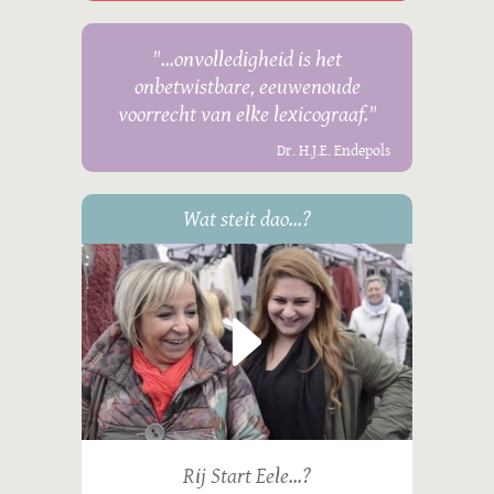
"...onvolledigheid is het
onbetwistbare, eeuwenoude
voorrecht van elke lexicograaf."
Dr. H.J.E. Endepols
Wat steit dao...?
Rij Start Eele...?