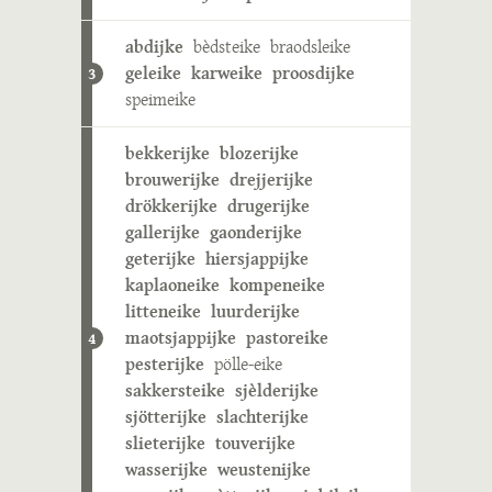
abdijke
bèdsteike
braodsleike
geleike
karweike
proosdijke
3
speimeike
bekkerijke
blozerijke
brouwerijke
drejjerijke
drökkerijke
drugerijke
gallerijke
gaonderijke
geterijke
hiersjappijke
kaplaoneike
kompeneike
litteneike
luurderijke
maotsjappijke
pastoreike
4
pesterijke
pölle-eike
sakkersteike
sjèlderijke
sjötterijke
slachterijke
slieterijke
touverijke
wasserijke
weustenijke