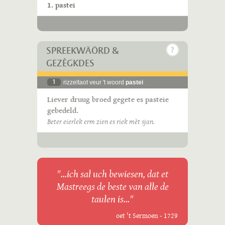
1. pastei
SPREEKWÄÖRD &
GEZÈGKDES
1
rizzeltaot veur 't woord
pastei
Liever druug broed gegete es pasteie
gebedeld.
Beter eierlek erm zien es riek mèt sjan.
"...ich sal uch bewiesen, dat et
Mastreegs de beste van alle de
taulen is..."
oet 't Sermoen - 1729