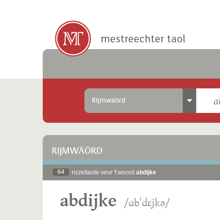
Rijmwäörd
RIJMWÄÖRD
64
rizzeltaote veur 't woord
abdijke
abdijke
/ɑbˈdɛjkə/