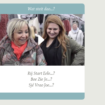
Wat steit dao...?
Rij Start Eele...?
Boe Zie Je...?
Sjé Vrao Joe...?