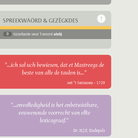
SPREEKWÄÖRD & GEZÈGKDES
0
rizzeltaote veur 't woord
abdij
"...ich sal uch bewiesen, dat et Mastreegs de
beste van alle de taulen is..."
oet 't Sermoen - 1729
"...onvolledigheid is het onbetwistbare,
eeuwenoude voorrecht van elke
lexicograaf."
Dr. H.J.E. Endepols