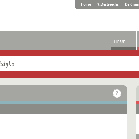
Home
't Mestreechs
De Gram
HOME