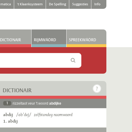
matica
't Klaanksysteem
De Spelling
Suggesties
Info
DICTIONAIR
RIJMWÄÖRD
SPREEKWÄÖRD
DICTIONAIR
1
rizzeltaot veur 't woord
abdijke
abdij
/ɑbˈdɛj/
zelfstandeg naomwoord
1. abdij