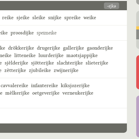
-ɛjkə
reike
sjeike
sleike
snijke
spreike
weike
eike
proosdijke
speimeike
jke
drökkerijke
drugerijke
gallerijke
gaonderijke
neike
litteneike
luurderijke
maotsjappijke
e
sjèlderijke
sjötterijke
slachterijke
slieterijke
e
zètterijke
zjubileike
zwijnerijke
cavvalereike
infantereike
kiksjozerijke
ke
mèlkerijke
oetgeverijke
verneukerijke