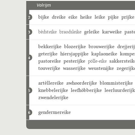
Volrijm
bijke
dreike
eike
heike
leike
pijke
prijke
2
bèdsteike
braodsleike
geleike
karweike
past
3
bekkerijke
blozerijke
brouwerijke
drejjeri
geterijke
hiersjappijke
kaplaoneike
kompe
4
pastoreike
pesterijke
pölle-eike
sakkersteik
touverijke
wasserijke
weustenijke
zegerijk
artèllereike
awhoorderijke
blommisterijke
knebbelerijke
leefhöbberijke
leerluurderij
5
zwendelerijke
gendermereike
6