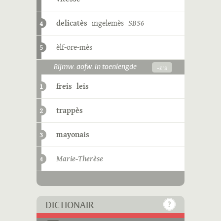
delicatès
ingelemès
SBS6
4
èlf-ore-mès
5
-ɛˑs
Rijmw. aofw. in toenlengde
freis
leis
1
trappès
2
mayonais
3
Marie-Therèse
4
DICTIONAIR