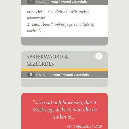
1
rizzeltaot veur 't woord
zoervleis
zoervleis
/zuˑʀˈvlɛːs/
zelfstandeg
naomwoord
1. zuurvlees
("limburgs gerecht; lijkt op
hachee")
SPREEKWÄÖRD &
GEZÈGKDES
0
rizzeltaote veur 't woord
zoervleis
"...ich sal uch bewiesen, dat et
Mastreegs de beste van alle de
taulen is..."
oet 't Sermoen - 1729