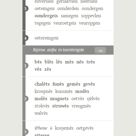
euversleis
geruikvleis
neersleis
oeteingeis
oonderdeis
oondergeis
3
oondergeis
samegeis
soppevleis
tegegeis
veuroetgeis
veuropgeis
oetereingeis
4
-ɛs
Rijmw. aofw. in toenlengde
bès
blès
lès
mès
nès
très
1
vès
zès
chalèts
funès
gemès
gevès
kroepnès
kunsmès
modès
molès
muguets
oetvès
sjèlvès
2
stokvès
struwès
vreugmès
walvès
iPhone 6
koojemès
oetgevès
3
vitesse