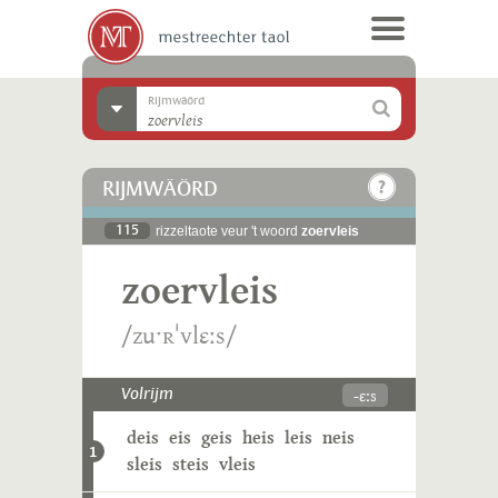
Rijmwäörd
RIJMWÄÖRD
115
rizzeltaote veur 't woord
zoervleis
zoervleis
/zuˑʀˈvlɛːs/
-ɛːs
Volrijm
deis
eis
geis
heis
leis
neis
1
sleis
steis
vleis