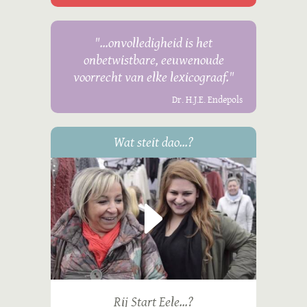
"...onvolledigheid is het
onbetwistbare, eeuwenoude
voorrecht van elke lexicograaf."
Dr. H.J.E. Endepols
Wat steit dao...?
Rij Start Eele...?