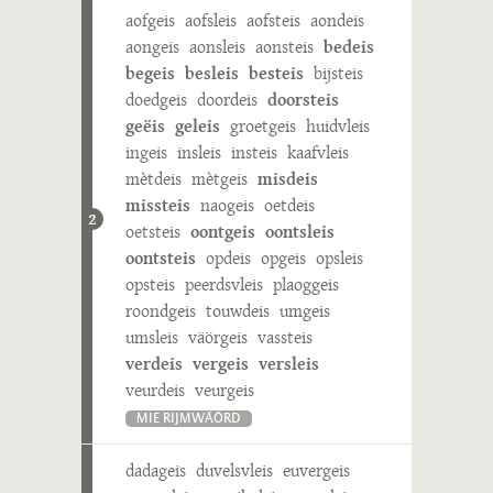
aofgeis
aofsleis
aofsteis
aondeis
aongeis
aonsleis
aonsteis
bedeis
begeis
besleis
besteis
bijsteis
doedgeis
doordeis
doorsteis
geëis
geleis
groetgeis
huidvleis
ingeis
insleis
insteis
kaafvleis
mètdeis
mètgeis
misdeis
missteis
naogeis
oetdeis
2
oetsteis
oontgeis
oontsleis
oontsteis
opdeis
opgeis
opsleis
opsteis
peerdsvleis
plaoggeis
roondgeis
touwdeis
umgeis
umsleis
väörgeis
vassteis
verdeis
vergeis
versleis
veurdeis
veurgeis
MIE RIJMWÄÖRD
dadageis
duvelsvleis
euvergeis