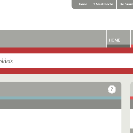
Home
't Mestreechs
De Gram
HOME