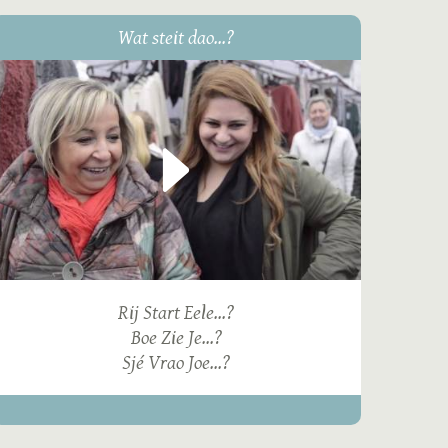
Wat steit dao...?
Rij Start Eele...?
Boe Zie Je...?
Sjé Vrao Joe...?