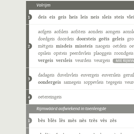
Volrijm
deis
eis
geis
heis
leis
neis
sleis
steis
vle
1
aofgeis
aofsleis
aofsteis
aondeis
aongeis
aonsl
doedgeis
doordeis
doorsteis
geëis
geleis
gro
mètgeis
misdeis
missteis
naogeis
oetdeis
oe
2
opsleis
opsteis
peerdsvleis
plaoggeis
roondgeis
vergeis
versleis
veurdeis
veurgeis
MIE RIJM
dadageis
duvelsvleis
euvergeis
euversleis
gerui
3
oondergeis
samegeis
soppevleis
tegegeis
veur
oetereingeis
4
Rijmwäörd aofwiekend in toenlengde
bès
blès
lès
mès
nès
très
vès
zès
1