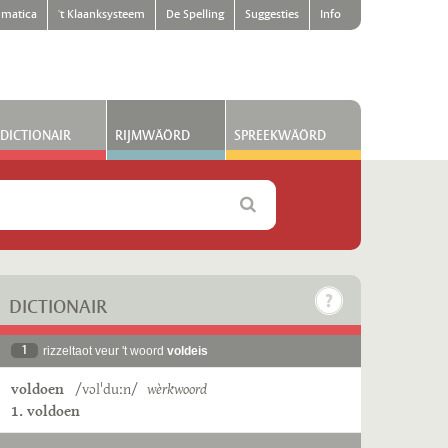
matica
't Klaanksysteem
De Spelling
Suggesties
Info
DICTIONAIR
RIJMWÄÖRD
SPREEKWÄÖRD
DICTIONAIR
1
rizzeltaot veur 't woord
voldeis
voldoen
/vɔlˈduːn/
wèrkwoord
1. voldoen