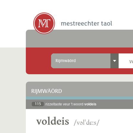
Rijmwäörd
RIJMWÄÖRD
115
rizzeltaote veur 't woord
voldeis
voldeis
/vɔlˈdɛːs/