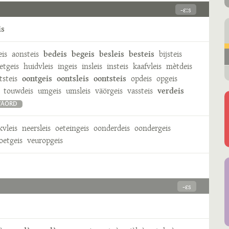
-ɛːs
is
eis
aonsteis
bedeis
begeis
besleis
besteis
bijsteis
etgeis
huidvleis
ingeis
insleis
insteis
kaafvleis
mètdeis
tsteis
oontgeis
oontsleis
oontsteis
opdeis
opgeis
touwdeis
umgeis
umsleis
väörgeis
vassteis
verdeis
WÄÖRD
kvleis
neersleis
oeteingeis
oonderdeis
oondergeis
oetgeis
veuropgeis
-ɛs