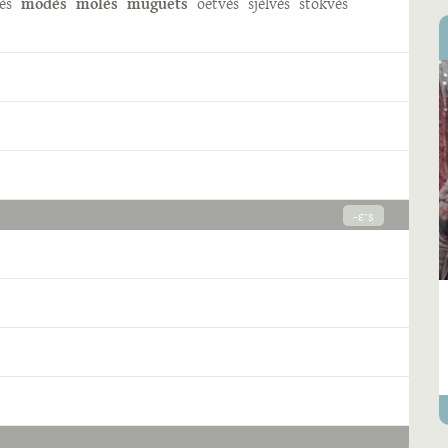
ès
modès
molès
muguets
oetvès
sjèlvès
stokvès
-ɛˑs