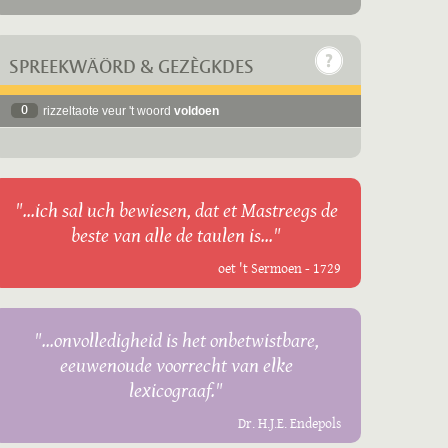
SPREEKWÄÖRD & GEZÈGKDES
0
rizzeltaote veur 't woord
voldoen
"...ich sal uch bewiesen, dat et Mastreegs de
beste van alle de taulen is..."
oet 't Sermoen - 1729
"...onvolledigheid is het onbetwistbare,
eeuwenoude voorrecht van elke
lexicograaf."
Dr. H.J.E. Endepols