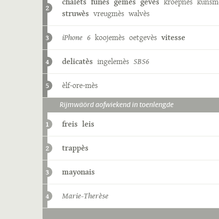
chalèts
funès
gemès
gevès
kroepnès
kunsm
2
struwès
vreugmès
walvès
iPhone 6
koojemès
oetgevès
vitesse
3
delicatès
ingelemès
SBS6
4
èlf-ore-mès
5
Rijmwäörd aofwiekend in toenlengde
freis
leis
1
trappès
2
mayonais
3
Marie-Therèse
4