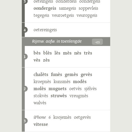
oeteingeis
oonderdeis
oondergeis
3
oondergeis
samegeis
soppevleis
tegegeis
veuroetgeis
veuropgeis
oetereingeis
4
-ɛs
Rijmw. aofw. in toenlengde
bès
blès
lès
mès
nès
très
1
vès
zès
chalèts
funès
gemès
gevès
kroepnès
kunsmès
modès
molès
muguets
oetvès
sjèlvès
2
stokvès
struwès
vreugmès
walvès
iPhone 6
koojemès
oetgevès
3
vitesse