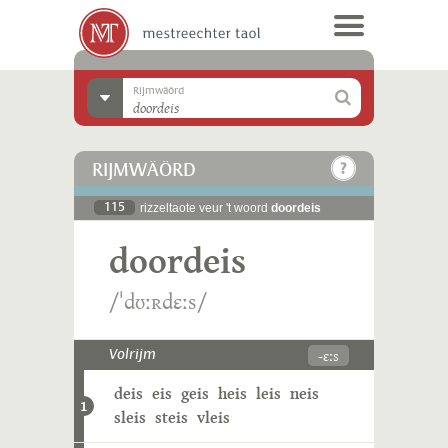
Rijmwäörd
RIJMWÄÖRD
115
rizzeltaote veur 't woord
doordeis
doordeis
/ˈdʊːʀdɛːs/
-ɛːs
Volrijm
deis
eis
geis
heis
leis
neis
1
sleis
steis
vleis