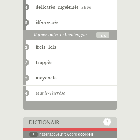
delicatès
ingelemès
SBS6
4
èlf-ore-mès
5
-ɛˑs
Rijmw. aofw. in toenlengde
freis
leis
1
trappès
2
mayonais
3
Marie-Therèse
4
DICTIONAIR
1
rizzeltaot veur 't woord
doordeis