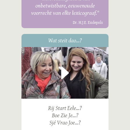
onbetwistbare, eeuwenoude
voorrecht van elke lexicograaf."
Dr. H.J.E. Endepols
Wat steit dao...?
Rij Start Eele...?
Boe Zie Je...?
Sjé Vrao Joe...?