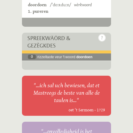
doordoen
/ˈdʊːʀduːn/
wèrkwoord
1. pureren
SPREEKWÄÖRD &
GEZÈGKDES
0
rizzeltaote veur 't woord
doordoen
"...ich sal uch bewiesen, dat et
Mastreegs de beste van alle de
taulen is..."
oet 't Sermoen - 1729
"...onvolledigheid is het