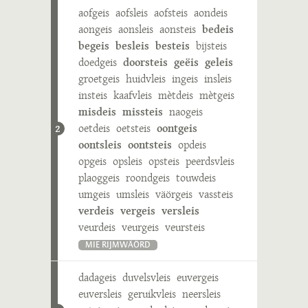
aofgeis
aofsleis
aofsteis
aondeis
aongeis
aonsleis
aonsteis
bedeis
begeis
besleis
besteis
bijsteis
doedgeis
doorsteis
geëis
geleis
groetgeis
huidvleis
ingeis
insleis
insteis
kaafvleis
mètdeis
mètgeis
misdeis
missteis
naogeis
oetdeis
oetsteis
oontgeis
2
oontsleis
oontsteis
opdeis
opgeis
opsleis
opsteis
peerdsvleis
plaoggeis
roondgeis
touwdeis
umgeis
umsleis
väörgeis
vassteis
verdeis
vergeis
versleis
veurdeis
veurgeis
veursteis
MIE RIJMWÄÖRD
dadageis
duvelsvleis
euvergeis
euversleis
geruikvleis
neersleis