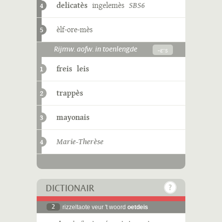
delicatès
ingelemès
SBS6
4
èlf-ore-mès
5
-ɛˑs
Rijmw. aofw. in toenlengde
freis
leis
1
trappès
2
mayonais
3
Marie-Therèse
4
DICTIONAIR
2
rizzeltaote veur 't woord
oetdeis