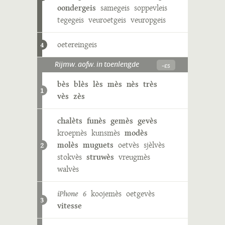
oondergeis
samegeis
soppevleis
tegegeis
veuroetgeis
veuropgeis
oetereingeis
4
-ɛs
Rijmw. aofw. in toenlengde
bès
blès
lès
mès
nès
très
1
vès
zès
chalèts
funès
gemès
gevès
kroepnès
kunsmès
modès
molès
muguets
oetvès
sjèlvès
2
stokvès
struwès
vreugmès
walvès
iPhone 6
koojemès
oetgevès
3
vitesse