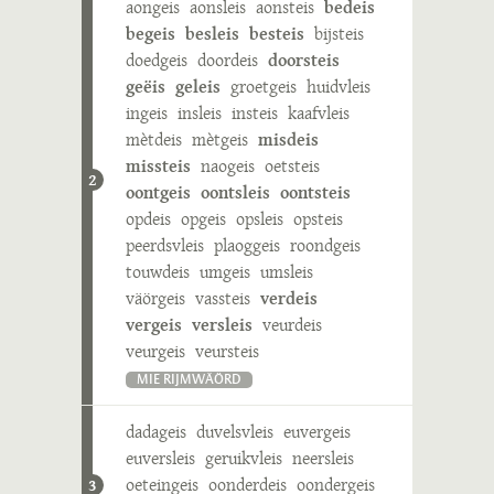
aongeis
aonsleis
aonsteis
bedeis
begeis
besleis
besteis
bijsteis
doedgeis
doordeis
doorsteis
geëis
geleis
groetgeis
huidvleis
ingeis
insleis
insteis
kaafvleis
mètdeis
mètgeis
misdeis
missteis
naogeis
oetsteis
2
oontgeis
oontsleis
oontsteis
opdeis
opgeis
opsleis
opsteis
peerdsvleis
plaoggeis
roondgeis
touwdeis
umgeis
umsleis
väörgeis
vassteis
verdeis
vergeis
versleis
veurdeis
veurgeis
veursteis
MIE RIJMWÄÖRD
dadageis
duvelsvleis
euvergeis
euversleis
geruikvleis
neersleis
oeteingeis
oonderdeis
oondergeis
3