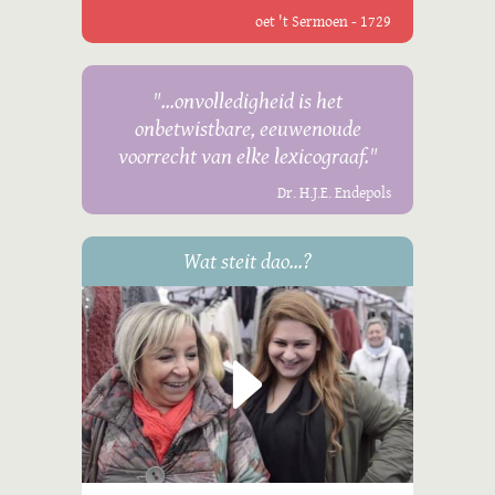
oet 't Sermoen - 1729
"...onvolledigheid is het
onbetwistbare, eeuwenoude
voorrecht van elke lexicograaf."
Dr. H.J.E. Endepols
Wat steit dao...?