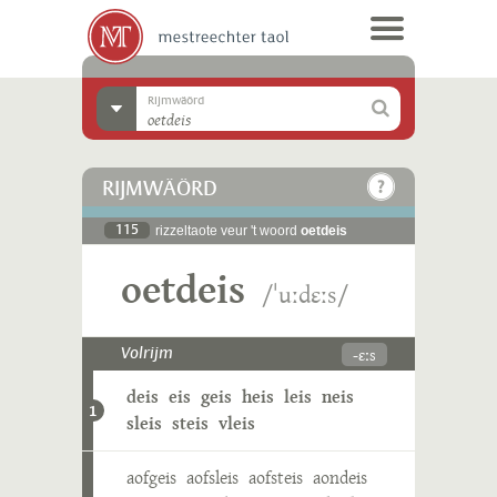
Rijmwäörd
RIJMWÄÖRD
115
rizzeltaote veur 't woord
oetdeis
oetdeis
/ˈuːdɛːs/
-ɛːs
Volrijm
deis
eis
geis
heis
leis
neis
1
sleis
steis
vleis
aofgeis
aofsleis
aofsteis
aondeis