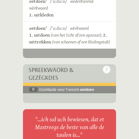
oetdoen
/ˈuːduːn/
wederkierend
1
wèrkwoord
1. uitkleden
oetdoen
/ˈuːduːn/
wèrkwoord
2
1. uitdoen
(van het licht of een aparaat)
,
2.
uittrekken
(van schoenen of een kledingstuk)
SPREEKWÄÖRD &
GEZÈGKDES
0
rizzeltaote veur 't woord
oetdoen
"...ich sal uch bewiesen, dat et
Mastreegs de beste van alle de
taulen is..."