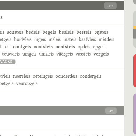
-ɛːs
is
eis
aonsteis
bedeis
begeis
besleis
besteis
bijsteis
etgeis
huidvleis
ingeis
insleis
insteis
kaafvleis
mètdeis
tsteis
oontgeis
oontsleis
oontsteis
opdeis
opgeis
touwdeis
umgeis
umsleis
väörgeis
vassteis
vergeis
MWÄÖRD
kvleis
neersleis
oeteingeis
oonderdeis
oondergeis
oetgeis
veuropgeis
-ɛs