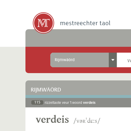
Rijmwäörd
RIJMWÄÖRD
115
rizzeltaote veur 't woord
verdeis
verdeis
/vəʀˈdɛːs/