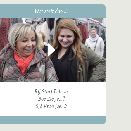
Wat steit dao...?
Rij Start Eele...?
Boe Zie Je...?
Sjé Vrao Joe...?