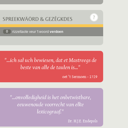
SPREEKWÄÖRD & GEZÈGKDES
0
rizzeltaote veur 't woord
verdoen
"...ich sal uch bewiesen, dat et Mastreegs de
beste van alle de taulen is..."
oet 't Sermoen - 1729
"...onvolledigheid is het onbetwistbare,
eeuwenoude voorrecht van elke
lexicograaf."
Dr. H.J.E. Endepols