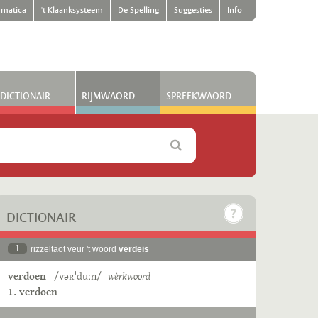
matica
't Klaanksysteem
De Spelling
Suggesties
Info
DICTIONAIR
RIJMWÄÖRD
SPREEKWÄÖRD
DICTIONAIR
1
rizzeltaot veur 't woord
verdeis
verdoen
/vəʀˈduːn/
wèrkwoord
1. verdoen