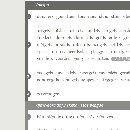
Volrijm
deis
eis
geis
heis
leis
neis
sleis
steis
vle
1
aofgeis
aofsleis
aofsteis
aondeis
aongeis
aonsl
doedgeis
doordeis
doorsteis
geëis
geleis
gro
mètgeis
misdeis
missteis
naogeis
oetdeis
oe
2
opsleis
opsteis
peerdsvleis
plaoggeis
roondgeis
versleis
veurdeis
veurgeis
veursteis
MIE RIJ
dadageis
duvelsvleis
euvergeis
euversleis
gerui
3
oondergeis
samegeis
soppevleis
tegegeis
veur
oetereingeis
4
Rijmwäörd aofwiekend in toenlengde
bès
blès
lès
mès
nès
très
vès
zès
1