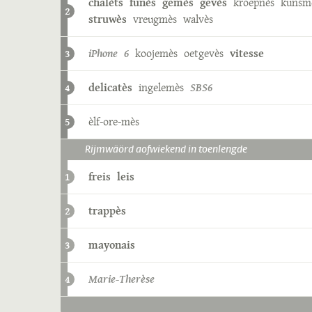
chalèts
funès
gemès
gevès
kroepnès
kunsm
2
struwès
vreugmès
walvès
iPhone 6
koojemès
oetgevès
vitesse
3
delicatès
ingelemès
SBS6
4
èlf-ore-mès
5
Rijmwäörd aofwiekend in toenlengde
freis
leis
1
trappès
2
mayonais
3
Marie-Therèse
4