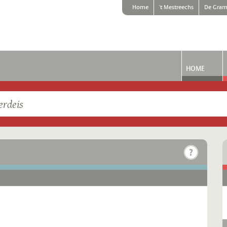
Home
't Mestreechs
De Gram
HOME