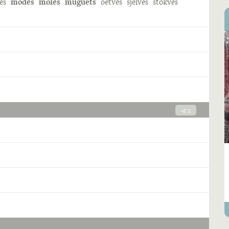
ès
modès
molès
muguets
oetvès
sjèlvès
stokvès
-ɛˑs