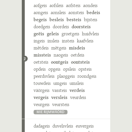
aofgeis
aofsleis
aofsteis
aondeis
aongeis
aonsleis
aonsteis
bedeis
begeis
besleis
besteis
bijsteis
doedgeis
doordeis
doorsteis
geëis
geleis
groetgeis
huidvleis
ingeis
insleis
insteis
kaafvleis
mètdeis
mètgeis
misdeis
missteis
naogeis
oetdeis
2
oetsteis
oontgeis
oontsteis
opdeis
opgeis
opsleis
opsteis
peerdsvleis
plaoggeis
roondgeis
touwdeis
umgeis
umsleis
väörgeis
vassteis
verdeis
vergeis
versleis
veurdeis
veurgeis
veursteis
MIE RIJMWÄÖRD
dadageis
duvelsvleis
euvergeis