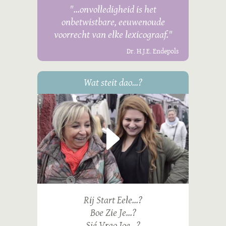
"...onvolledigheid is het
onbetwistbare, eeuwenoude
voorrecht van elke lexicograaf."
Dr. H.J.E. Endepols
Wat steit dao...?
Rij Start Eele...?
Boe Zie Je...?
Sjé Vrao Joe...?