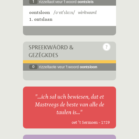
1
rizzeltaot veur 't woord
oontsleis
oontsloon
/ʊˑntˈslʊːn/
wèrkwoord
1. ontslaan
SPREEKWÄÖRD &
GEZÈGKDES
0
rizzeltaote veur 't woord
oontsloon
"...ich sal uch bewiesen, dat et
Mastreegs de beste van alle de
taulen is..."
oet 't Sermoen - 1729