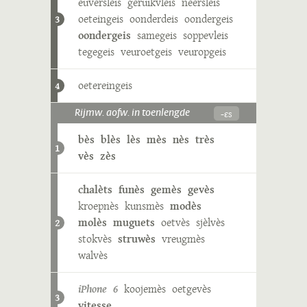
euversleis
geruikvleis
neersleis
oeteingeis
oonderdeis
oondergeis
3
oondergeis
samegeis
soppevleis
tegegeis
veuroetgeis
veuropgeis
oetereingeis
4
-ɛs
Rijmw. aofw. in toenlengde
bès
blès
lès
mès
nès
très
1
vès
zès
chalèts
funès
gemès
gevès
kroepnès
kunsmès
modès
molès
muguets
oetvès
sjèlvès
2
stokvès
struwès
vreugmès
walvès
iPhone 6
koojemès
oetgevès
3
vitesse