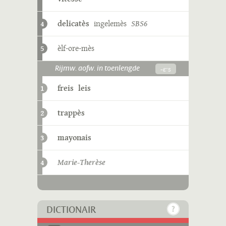
delicatès
ingelemès
SBS6
4
èlf-ore-mès
5
-ɛˑs
Rijmw. aofw. in toenlengde
freis
leis
1
trappès
2
mayonais
3
Marie-Therèse
4
DICTIONAIR