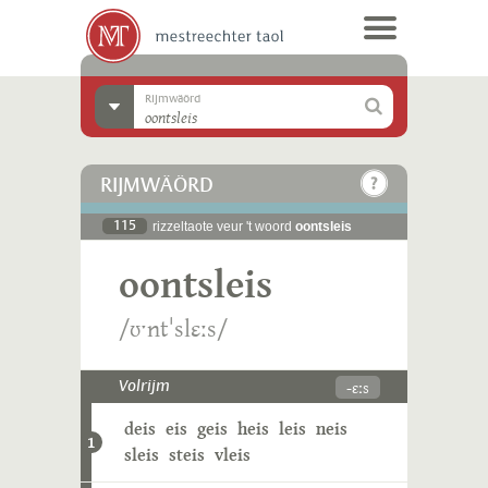
Rijmwäörd
RIJMWÄÖRD
115
rizzeltaote veur 't woord
oontsleis
oontsleis
/ʊˑntˈslɛːs/
-ɛːs
Volrijm
deis
eis
geis
heis
leis
neis
1
sleis
steis
vleis