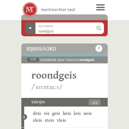
Rijmwäörd
RIJMWÄÖRD
115
rizzeltaote veur 't woord
roondgeis
roondgeis
/ˈʀʊːntxɛːs/
-ɛːs
Volrijm
deis
eis
geis
heis
leis
neis
1
sleis
steis
vleis