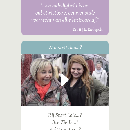
"...onvolledigheid is het
onbetwistbare, eeuwenoude
voorrecht van elke lexicograaf."
Dr. H.J.E. Endepols
Wat steit dao...?
Rij Start Eele...?
Boe Zie Je...?
Sjé Vrao Joe...?