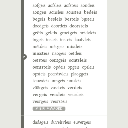
aofgeis
aofsleis
aofsteis
aondeis
aongeis
aonsleis
aonsteis
bedeis
begeis
besleis
besteis
bijsteis
doedgeis
doordeis
doorsteis
geëis
geleis
groetgeis
huidvleis
ingeis
insleis
insteis
kaafvleis
mètdeis
mètgeis
misdeis
missteis
naogeis
oetdeis
2
oetsteis
oontgeis
oontsleis
oontsteis
opdeis
opgeis
opsleis
opsteis
peerdsvleis
plaoggeis
touwdeis
umgeis
umsleis
väörgeis
vassteis
verdeis
vergeis
versleis
veurdeis
veurgeis
veursteis
MIE RIJMWÄÖRD
dadageis
duvelsvleis
euvergeis