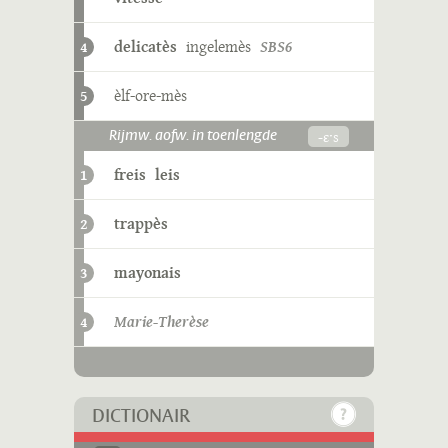
delicatès
ingelemès
SBS6
4
èlf-ore-mès
5
-ɛˑs
Rijmw. aofw. in toenlengde
freis
leis
1
trappès
2
mayonais
3
Marie-Therèse
4
DICTIONAIR