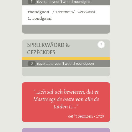
1
rizzeltaot veur 't woord
roondgeis
roondgoon
/ˈʀʊːntxʊːn/
wèrkwoord
1. rondgaan
SPREEKWÄÖRD &
GEZÈGKDES
0
rizzeltaote veur 't woord
roondgoon
"...ich sal uch bewiesen, dat et
Mastreegs de beste van alle de
taulen is..."
oet 't Sermoen - 1729