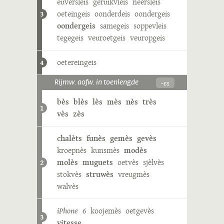
euversleis
geruikvleis
neersleis
oeteingeis
oonderdeis
oondergeis
3
oondergeis
samegeis
soppevleis
tegegeis
veuroetgeis
veuropgeis
oetereingeis
4
-ɛs
Rijmw. aofw. in toenlengde
bès
blès
lès
mès
nès
très
1
vès
zès
chalèts
funès
gemès
gevès
kroepnès
kunsmès
modès
molès
muguets
oetvès
sjèlvès
2
stokvès
struwès
vreugmès
walvès
iPhone 6
koojemès
oetgevès
3
vitesse