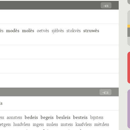
-ɛs
ès
modès
molès
oetvès
sjèlvès
stokvès
struwès
-ɛːs
is
eis
aonsteis
bedeis
begeis
besleis
besteis
bijsteis
etgeis
huidvleis
ingeis
insleis
insteis
kaafvleis
mètdeis