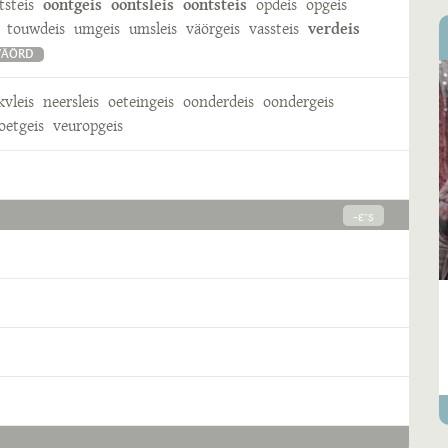
tsteis
oontgeis
oontsleis
oontsteis
opdeis
opgeis
touwdeis
umgeis
umsleis
väörgeis
vassteis
verdeis
WÄÖRD
kvleis
neersleis
oeteingeis
oonderdeis
oondergeis
oetgeis
veuropgeis
-ɛˑs