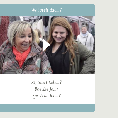
Wat steit dao...?
Rij Start Eele...?
Boe Zie Je...?
Sjé Vrao Joe...?