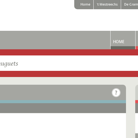
Home
't Mestreechs
De Gram
HOME