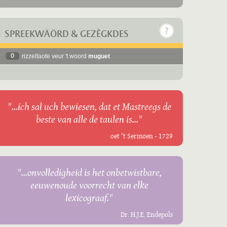
SPREEKWÄÖRD & GEZÈGKDES
0
rizzeltaote veur 't woord
muguet
"...ich sal uch bewiesen, dat et Mastreegs de
beste van alle de taulen is..."
oet 't Sermoen - 1729
"...onvolledigheid is het onbetwistbare,
eeuwenoude voorrecht van elke
lexicograaf."
Dr. H.J.E. Endepols