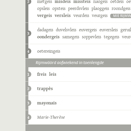
mètgeis
misdeis
missteis
naogeis
oetdeis
oe
2
opsleis
opsteis
peerdsvleis
plaoggeis
roondgeis
vergeis
versleis
veurdeis
veurgeis
MIE RIJM
dadageis
duvelsvleis
euvergeis
euversleis
gerui
3
oondergeis
samegeis
soppevleis
tegegeis
veur
oetereingeis
4
Rijmwäörd aofwiekend in toenlengde
freis
leis
1
trappès
2
mayonais
3
Marie-Therèse
4