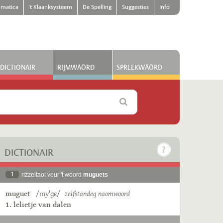
matica
't Klaanksysteem
De Spelling
Suggesties
Info
DICTIONAIR
RIJMWÄÖRD
SPREEKWÄÖRD
DICTIONAIR
1
rizzeltaot veur 't woord
muguets
muguet
/myˈɡɛ/
zelfstandeg naomwoord
1. lelietje van dalen