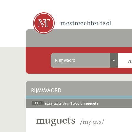
Rijmwäörd
RIJMWÄÖRD
115
rizzeltaote veur 't woord
muguets
muguets
/myˈɡɛs/