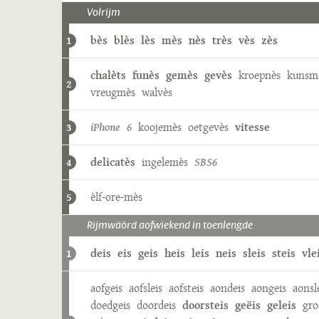
Volrijm
bès
blès
lès
mès
nès
très
vès
zès
1
chalèts
funès
gemès
gevès
kroepnès
kunsm
2
vreugmès
walvès
iPhone 6
koojemès
oetgevès
vitesse
3
delicatès
ingelemès
SBS6
4
èlf-ore-mès
5
Rijmwäörd aofwiekend in toenlengde
deis
eis
geis
heis
leis
neis
sleis
steis
vle
1
aofgeis
aofsleis
aofsteis
aondeis
aongeis
aonsl
doedgeis
doordeis
doorsteis
geëis
geleis
gro