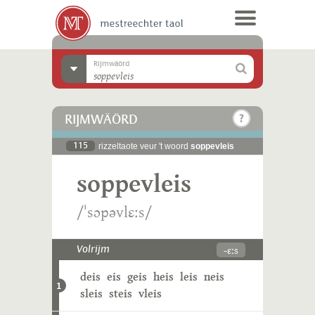
Rijmwäörd
RIJMWÄÖRD
115
rizzeltaote veur 't woord
soppevleis
soppevleis
/ˈsɔpəvlɛːs/
-ɛːs
Volrijm
deis
eis
geis
heis
leis
neis
1
sleis
steis
vleis