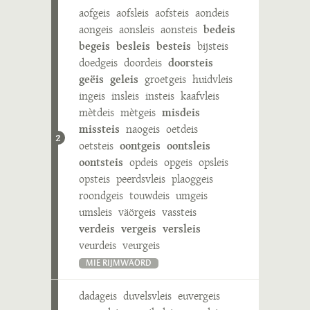
aofgeis
aofsleis
aofsteis
aondeis
aongeis
aonsleis
aonsteis
bedeis
begeis
besleis
besteis
bijsteis
doedgeis
doordeis
doorsteis
geëis
geleis
groetgeis
huidvleis
ingeis
insleis
insteis
kaafvleis
mètdeis
mètgeis
misdeis
missteis
naogeis
oetdeis
2
oetsteis
oontgeis
oontsleis
oontsteis
opdeis
opgeis
opsleis
opsteis
peerdsvleis
plaoggeis
roondgeis
touwdeis
umgeis
umsleis
väörgeis
vassteis
verdeis
vergeis
versleis
veurdeis
veurgeis
MIE RIJMWÄÖRD
dadageis
duvelsvleis
euvergeis