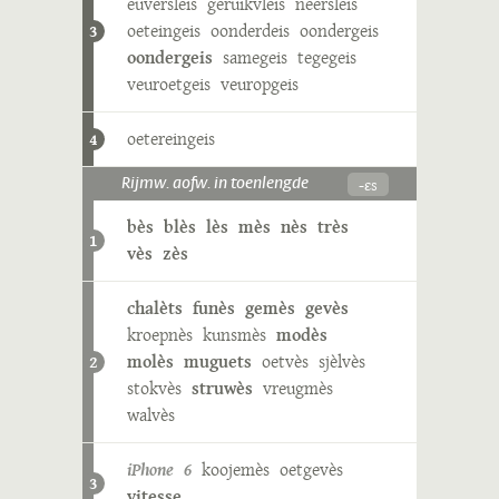
euversleis
geruikvleis
neersleis
oeteingeis
oonderdeis
oondergeis
3
oondergeis
samegeis
tegegeis
veuroetgeis
veuropgeis
oetereingeis
4
-ɛs
Rijmw. aofw. in toenlengde
bès
blès
lès
mès
nès
très
1
vès
zès
chalèts
funès
gemès
gevès
kroepnès
kunsmès
modès
molès
muguets
oetvès
sjèlvès
2
stokvès
struwès
vreugmès
walvès
iPhone 6
koojemès
oetgevès
3
vitesse