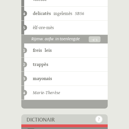
delicatès
ingelemès
SBS6
4
èlf-ore-mès
5
-ɛˑs
Rijmw. aofw. in toenlengde
freis
leis
1
trappès
2
mayonais
3
Marie-Therèse
4
DICTIONAIR