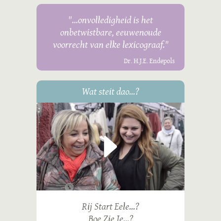
"...onvolledigheid is het
onbetwistbare, eeuwenoude
voorrecht van elke lexicograaf."
Dr. H.J.E. Endepols
Wat steit dao...?
Rij Start Eele...?
Boe Zie Je...?