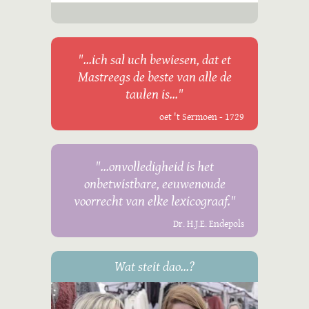
"...ich sal uch bewiesen, dat et
Mastreegs de beste van alle de
taulen is..."
oet 't Sermoen - 1729
"...onvolledigheid is het
onbetwistbare, eeuwenoude
voorrecht van elke lexicograaf."
Dr. H.J.E. Endepols
Wat steit dao...?