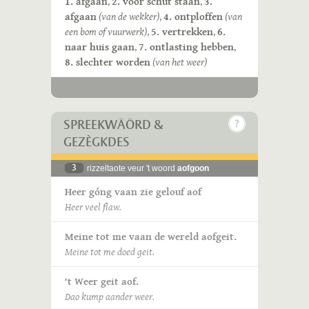
1. afgaan
,
2. voor schut staan
,
3.
afgaan
(van de wekker)
,
4. ontploffen
(van
een bom of vuurwerk)
,
5. vertrekken
,
6.
naar huis gaan
,
7. ontlasting hebben
,
8. slechter worden
(van het weer)
SPREEKWÄÖRD &
GEZÈGKDES
3
rizzeltaote veur 't woord
aofgoon
Heer góng vaan zie gelouf aof
Heer veel flaw.
Meine tot me vaan de wereld aofgeit.
Meine tot me doed geit.
‘t Weer geit aof.
Dao kump aander weer.