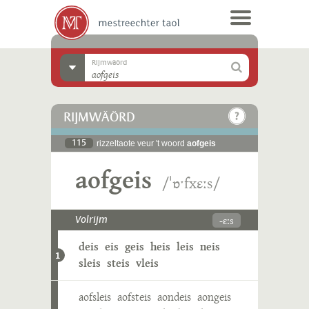
Rijmwäörd
RIJMWÄÖRD
115
rizzeltaote veur 't woord
aofgeis
aofgeis
/ˈɒˑfxɛːs/
-ɛːs
Volrijm
deis
eis
geis
heis
leis
neis
1
sleis
steis
vleis
aofsleis
aofsteis
aondeis
aongeis