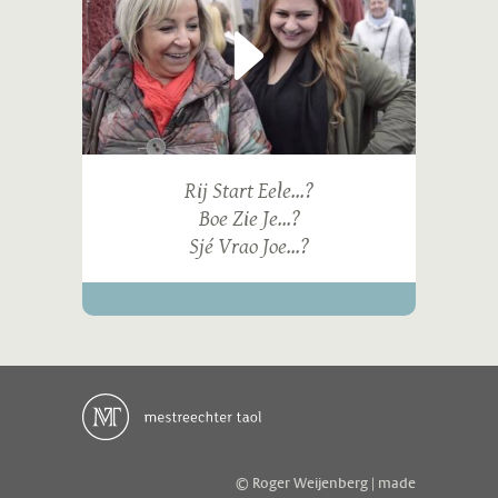
Rij Start Eele...?
Boe Zie Je...?
Sjé Vrao Joe...?
© Roger Weijenberg | made