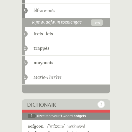
èlf-ore-mès
5
-ɛˑs
Rijmw. aofw. in toenlengde
freis
leis
1
trappès
2
mayonais
3
Marie-Therèse
4
DICTIONAIR
1
rizzeltaot veur 't woord
aofgeis
aofgoon
/ˈɒˑfxʊːn/
wèrkwoord