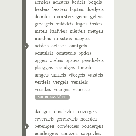
aonsleis
aonsteis
bedeis
begeis
besleis
besteis
bijsteis
doedgeis
doordeis
doorsteis
geëis
geleis
groetgeis
huidvleis
ingeis
insleis
insteis
kaafvleis
mètdeis
mètgeis
misdeis
missteis
naogeis
oetdeis
oetsteis
oontgeis
2
oontsleis
oontsteis
opdeis
opgeis
opsleis
opsteis
peerdsvleis
plaoggeis
roondgeis
touwdeis
umgeis
umsleis
väörgeis
vassteis
verdeis
vergeis
versleis
veurdeis
veurgeis
veursteis
MIE RIJMWÄÖRD
dadageis
duvelsvleis
euvergeis
euversleis
geruikvleis
neersleis
oeteingeis
oonderdeis
oondergeis
3
oondergeis
samegeis
soppevleis