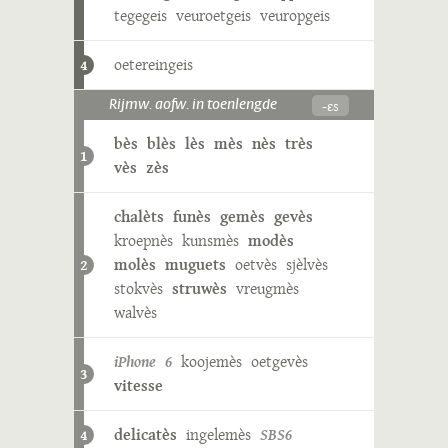
tegegeis
veuroetgeis
veuropgeis
oetereingeis
4
-ɛs
Rijmw. aofw. in toenlengde
bès
blès
lès
mès
nès
très
1
vès
zès
chalèts
funès
gemès
gevès
kroepnès
kunsmès
modès
molès
muguets
oetvès
sjèlvès
2
stokvès
struwès
vreugmès
walvès
iPhone 6
koojemès
oetgevès
3
vitesse
delicatès
ingelemès
SBS6
4