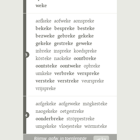
weke
aofkeke
aofweke
aonspreke
bekeke
bespreke
besteke
bezweke
gebreke
gekeke
gekeke
gestreke
geweke
inbreke
inspreke
koedspreke
3
kösteke
naokeke
oontbreke
oontsteke
oontweke
opbreke
umkeke
verbreke
verspreke
versteke
verstreke
veurspreke
vrijspreke
aofgekeke
aofgeweke
mögkesteke
naogekeke
oetgestreke
4
oonderbreke
ströppestreke
umgekeke
vloejesteke
wörmsteke
-eˑkə
Rijmw. aofw. in toenlengde