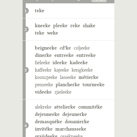
teke
1
kneeke
pleeke
reke
shake
2
teke
weke
beigneeke
cd'ke
coljeeke
dinerke
entreeke
entreeke
fieleeke
ideeke
kadeeke
kaffeeke
kajeeke
kengkeeke
3
koonzjeeke
lasseeke
métierke
penseeke
plancherke
tourneeke
videeke
zjieleeke
alekreke
attelierke
commitéke
dejeuneeke
dejeunerke
demasquéke
douanierke
4
invitéke
marchausseke
orsjideeke
ossekneeke