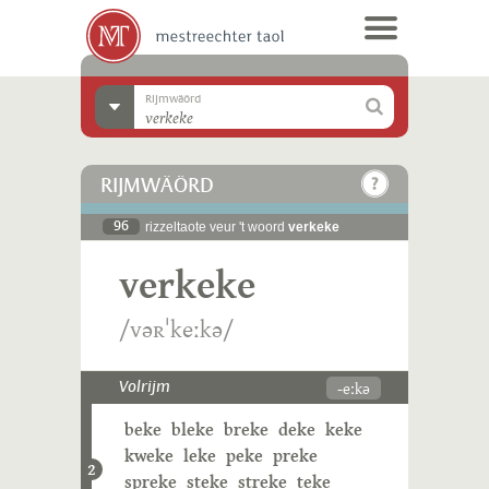
Rijmwäörd
RIJMWÄÖRD
96
rizzeltaote veur 't woord
verkeke
verkeke
/vəʀˈkeːkə/
-eːkə
Volrijm
beke
bleke
breke
deke
keke
kweke
leke
peke
preke
2
spreke
steke
streke
teke