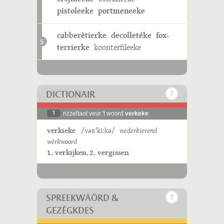
pistoleeke
portmeneeke
cabberètierke
decolletéke
fox-
5
terrierke
koonterfileeke
DICTIONAIR
1
rizzeltaot veur 't woord
verkeke
verkieke
/vəʀˈkiːkə/
wederkierend
wèrkwoord
1. verkijken
,
2. vergissen
SPREEKWÄÖRD &
GEZÈGKDES