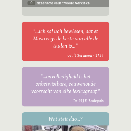
0
rizzeltaote veur 't woord
verkieke
"...ich sal uch bewiesen, dat et
Mastreegs de beste van alle de
taulen is..."
oet 't Sermoen - 1729
"...onvolledigheid is het
onbetwistbare, eeuwenoude
voorrecht van elke lexicograaf."
Dr. H.J.E. Endepols
Wat steit dao...?