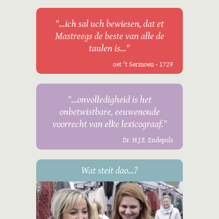
"...ich sal uch bewiesen, dat et
Mastreegs de beste van alle de
taulen is..."
oet 't Sermoen - 1729
"...onvolledigheid is het
onbetwistbare, eeuwenoude
voorrecht van elke lexicograaf."
Dr. H.J.E. Endepols
Wat steit dao...?