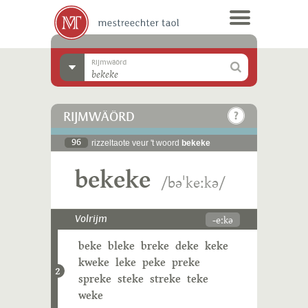
Rijmwäörd
RIJMWÄÖRD
96
rizzeltaote veur 't woord
bekeke
bekeke
/bəˈkeːkə/
-eːkə
Volrijm
beke
bleke
breke
deke
keke
kweke
leke
peke
preke
2
spreke
steke
streke
teke
weke