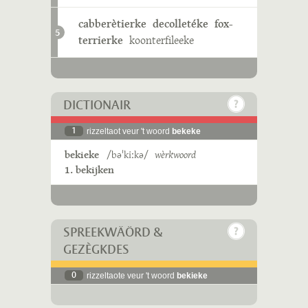
cabberètierke
decolletéke
fox-
5
terrierke
koonterfileeke
DICTIONAIR
1
rizzeltaot veur 't woord
bekeke
bekieke
/bəˈkiːkə/
wèrkwoord
1. bekijken
SPREEKWÄÖRD &
GEZÈGKDES
0
rizzeltaote veur 't woord
bekieke