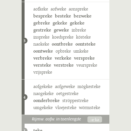
aofkeke
aofweke
aonspreke
bespreke
besteke
bezweke
gebreke
gekeke
gekeke
gestreke
geweke
inbreke
inspreke
koedspreke
kösteke
3
naokeke
oontbreke
oontsteke
oontweke
opbreke
umkeke
verbreke
verkeke
verspreke
versteke
verstreke
veurspreke
vrijspreke
aofgekeke
aofgeweke
mögkesteke
naogekeke
oetgestreke
4
oonderbreke
ströppestreke
umgekeke
vloejesteke
wörmsteke
-eˑkə
Rijmw. aofw. in toenlengde
teke
1