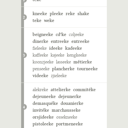
kneeke
pleeke
reke
shake
2
teke
weke
beigneeke
cd'ke
coljeeke
dinerke
entreeke
entreeke
fieleeke
ideeke
kadeeke
kaffeeke
kajeeke
kengkeeke
3
koonzjeeke
lasseeke
métierke
penseeke
plancherke
tourneeke
videeke
zjieleeke
alekreke
attelierke
commitéke
dejeuneeke
dejeunerke
demasquéke
douanierke
4
invitéke
marchausseke
orsjideeke
ossekneeke
pistoleeke
portmeneeke