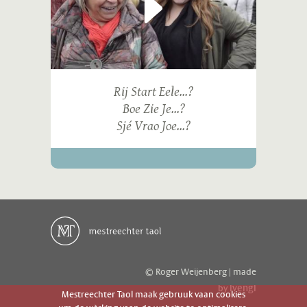
Rij Start Eele...?
Boe Zie Je...?
Sjé Vrao Joe...?
© Roger Weijenberg | made
ivengi
by
Mestreechter Taol maak gebruuk vaan cookies