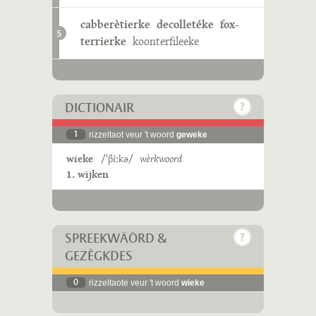
cabberètierke
decolletéke
fox-
5
terrierke
koonterfileeke
DICTIONAIR
1
rizzeltaot veur 't woord
geweke
wieke
/ˈβiːkə/
wèrkwoord
1. wijken
SPREEKWÄÖRD &
GEZÈGKDES
0
rizzeltaote veur 't woord
wieke