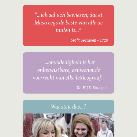
"...ich sal uch bewiesen, dat et
Mastreegs de beste van alle de
taulen is..."
oet 't Sermoen - 1729
"...onvolledigheid is het
onbetwistbare, eeuwenoude
voorrecht van elke lexicograaf."
Dr. H.J.E. Endepols
Wat steit dao...?