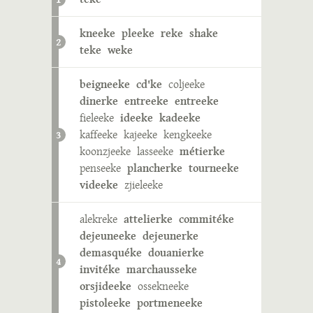
kneeke
pleeke
reke
shake
2
teke
weke
beigneeke
cd'ke
coljeeke
dinerke
entreeke
entreeke
fieleeke
ideeke
kadeeke
kaffeeke
kajeeke
kengkeeke
3
koonzjeeke
lasseeke
métierke
penseeke
plancherke
tourneeke
videeke
zjieleeke
alekreke
attelierke
commitéke
dejeuneeke
dejeunerke
demasquéke
douanierke
4
invitéke
marchausseke
orsjideeke
ossekneeke
pistoleeke
portmeneeke