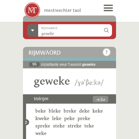
Rijmwäörd
RIJMWÄÖRD
96
rizzeltaote veur 't woord
geweke
geweke
/ɣəˈβeːkə/
-eːkə
Volrijm
beke
bleke
breke
deke
keke
kweke
leke
peke
preke
2
spreke
steke
streke
teke
weke