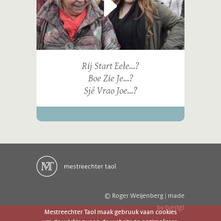
Rij Start Eele...?
Boe Zie Je...?
Sjé Vrao Joe...?
© Roger Weijenberg | made
ivengi
by
Mestreechter Taol maak gebruuk vaan cookies