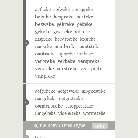
aofkeke
aofweke
aonspreke
bekeke
bespreke
besteke
bezweke
gebreke
gekeke
gekeke
gestreke
inbreke
inspreke
koedspreke
kösteke
3
naokeke
oontbreke
oontsteke
oontweke
opbreke
umkeke
verbreke
verkeke
verspreke
versteke
verstreke
veurspreke
vrijspreke
aofgekeke
aofgeweke
mögkesteke
naogekeke
oetgestreke
4
oonderbreke
ströppestreke
umgekeke
vloejesteke
wörmsteke
-eˑkə
Rijmw. aofw. in toenlengde
teke
1