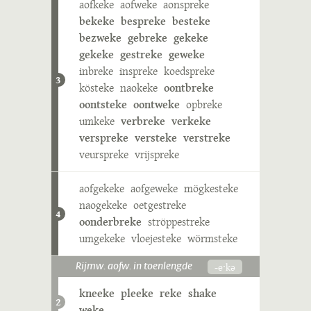
aofkeke
aofweke
aonspreke
bekeke
bespreke
besteke
bezweke
gebreke
gekeke
gekeke
gestreke
geweke
inbreke
inspreke
koedspreke
3
kösteke
naokeke
oontbreke
oontsteke
oontweke
opbreke
umkeke
verbreke
verkeke
verspreke
versteke
verstreke
veurspreke
vrijspreke
aofgekeke
aofgeweke
mögkesteke
naogekeke
oetgestreke
4
oonderbreke
ströppestreke
umgekeke
vloejesteke
wörmsteke
-eˑkə
Rijmw. aofw. in toenlengde
kneeke
pleeke
reke
shake
2
weke