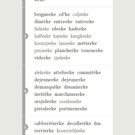
beigneeke
cd'ke
coljeeke
dinerke
entreeke
entreeke
fieleeke
ideeke
kadeeke
kaffeeke
kajeeke
kengkeeke
3
koonzjeeke
lasseeke
métierke
penseeke
plancherke
tourneeke
videeke
zjieleeke
alekreke
attelierke
commitéke
dejeuneeke
dejeunerke
demasquéke
douanierke
4
invitéke
marchausseke
orsjideeke
ossekneeke
pistoleeke
portmeneeke
cabberètierke
decolletéke
fox-
5
terrierke
koonterfileeke