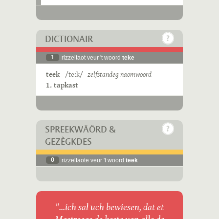
DICTIONAIR
1
rizzeltaot veur 't woord
teke
teek
/teːk/
zelfstandeg naomwoord
1. tapkast
SPREEKWÄÖRD &
GEZÈGKDES
0
rizzeltaote veur 't woord
teek
"...ich sal uch bewiesen, dat et