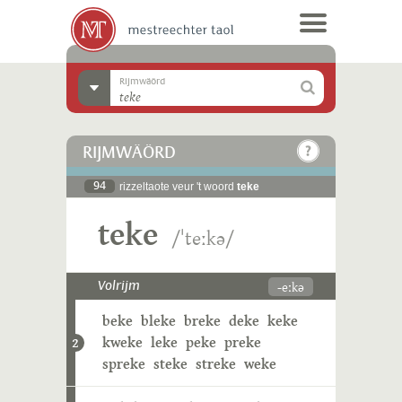
Rijmwäörd
RIJMWÄÖRD
94
rizzeltaote veur 't woord
teke
teke
/ˈteːkə/
-eːkə
Volrijm
beke
bleke
breke
deke
keke
kweke
leke
peke
preke
2
spreke
steke
streke
weke