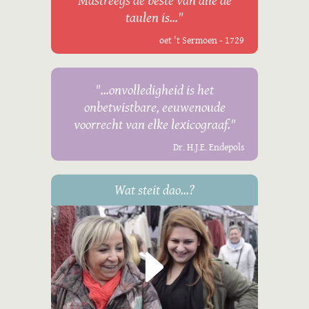
Mastreegs de beste van alle de
taulen is..."
oet 't Sermoen - 1729
"...onvolledigheid is het
onbetwistbare, eeuwenoude
voorrecht van elke lexicograaf."
Dr. H.J.E. Endepols
Wat steit dao...?