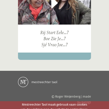
Rij Start Eele...?
Boe Zie Je...?
Sjé Vrao Joe...?
© Roger Weijenberg | made
ivengi
by
Mestreechter Taol maak gebruuk vaan cookies