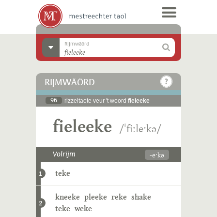
Rijmwäörd
RIJMWÄÖRD
96
rizzeltaote veur 't woord
fieleeke
fieleeke
/ˈfiːleˑkə/
-eˑkə
Volrijm
teke
1
kneeke
pleeke
reke
shake
2
teke
weke