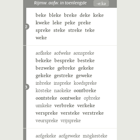
-eːkə
Rijmw. aofw. in toenlengde
beke
bleke
breke
deke
keke
kweke
leke
peke
preke
2
spreke
steke
streke
teke
weke
aofkeke
aofweke
aonspreke
bekeke
bespreke
besteke
bezweke
gebreke
gekeke
gekeke
gestreke
geweke
inbreke
inspreke
koedspreke
3
kösteke
naokeke
oontbreke
oontsteke
oontweke
opbreke
umkeke
verbreke
verkeke
verspreke
versteke
verstreke
veurspreke
vrijspreke
aofgekeke
aofgeweke
mögkesteke