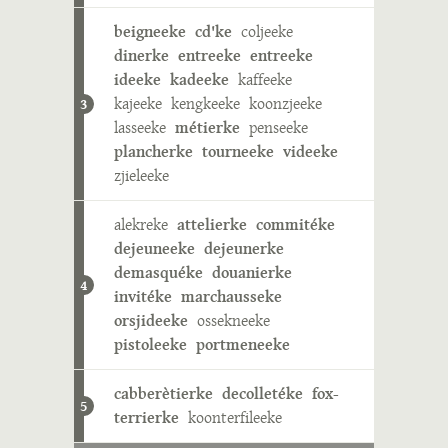
beigneeke
cd'ke
coljeeke
dinerke
entreeke
entreeke
ideeke
kadeeke
kaffeeke
kajeeke
kengkeeke
koonzjeeke
3
lasseeke
métierke
penseeke
plancherke
tourneeke
videeke
zjieleeke
alekreke
attelierke
commitéke
dejeuneeke
dejeunerke
demasquéke
douanierke
4
invitéke
marchausseke
orsjideeke
ossekneeke
pistoleeke
portmeneeke
cabberètierke
decolletéke
fox-
5
terrierke
koonterfileeke