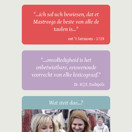
"...ich sal uch bewiesen, dat et
Mastreegs de beste van alle de
taulen is..."
oet 't Sermoen - 1729
"...onvolledigheid is het
onbetwistbare, eeuwenoude
voorrecht van elke lexicograaf."
Dr. H.J.E. Endepols
Wat steit dao...?