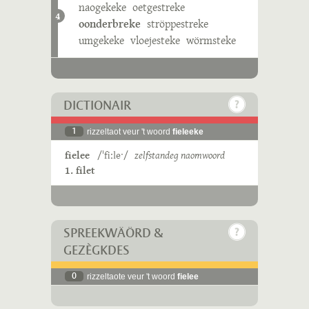
naogekeke
oetgestreke
4
oonderbreke
ströppestreke
umgekeke
vloejesteke
wörmsteke
DICTIONAIR
1
rizzeltaot veur 't woord
fieleeke
fielee
/ˈfiːleˑ/
zelfstandeg naomwoord
1. filet
SPREEKWÄÖRD &
GEZÈGKDES
0
rizzeltaote veur 't woord
fielee