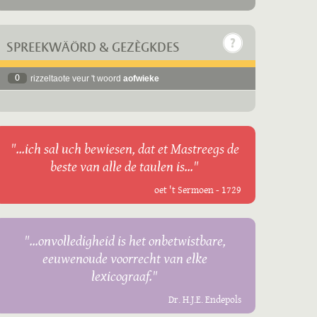
SPREEKWÄÖRD & GEZÈGKDES
0
rizzeltaote veur 't woord
aofwieke
"...ich sal uch bewiesen, dat et Mastreegs de
beste van alle de taulen is..."
oet 't Sermoen - 1729
"...onvolledigheid is het onbetwistbare,
eeuwenoude voorrecht van elke
lexicograaf."
Dr. H.J.E. Endepols