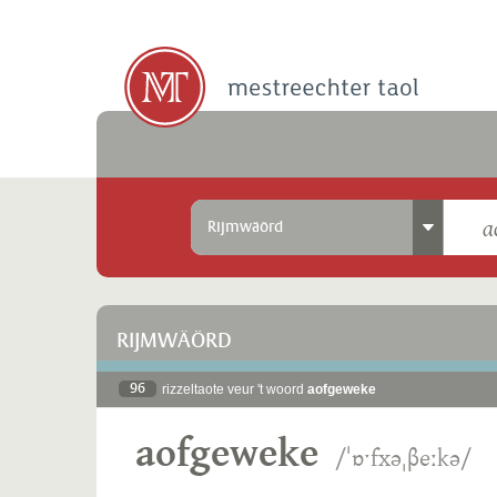
Rijmwäörd
RIJMWÄÖRD
96
rizzeltaote veur 't woord
aofgeweke
aofgeweke
/ˈɒˑfxəˌβeːkə/