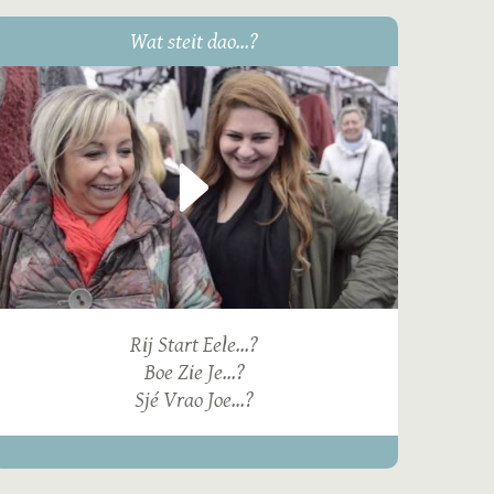
Wat steit dao...?
Rij Start Eele...?
Boe Zie Je...?
Sjé Vrao Joe...?