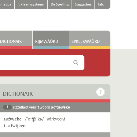
matica
't Klaanksysteem
De Spelling
Suggesties
Info
DICTIONAIR
RIJMWÄÖRD
SPREEKWÄÖRD
DICTIONAIR
1
rizzeltaot veur 't woord
aofgeweke
aofwieke
/ˈɒˑfβiːkə/
wèrkwoord
1. afwijken