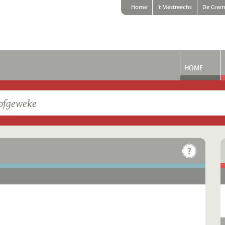
Home
't Mestreechs
De Gram
HOME