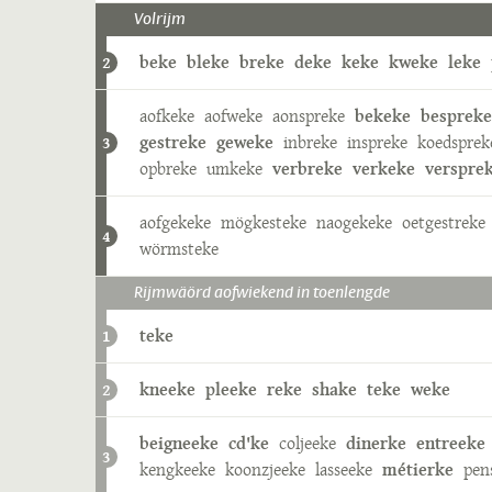
Volrijm
beke
bleke
breke
deke
keke
kweke
leke
2
aofkeke
aofweke
aonspreke
bekeke
bespreke
gestreke
geweke
inbreke
inspreke
koedsprek
3
opbreke
umkeke
verbreke
verkeke
verspre
aofgekeke
mögkesteke
naogekeke
oetgestreke
4
wörmsteke
Rijmwäörd aofwiekend in toenlengde
teke
1
kneeke
pleeke
reke
shake
teke
weke
2
beigneeke
cd'ke
coljeeke
dinerke
entreeke
3
kengkeeke
koonzjeeke
lasseeke
métierke
pen