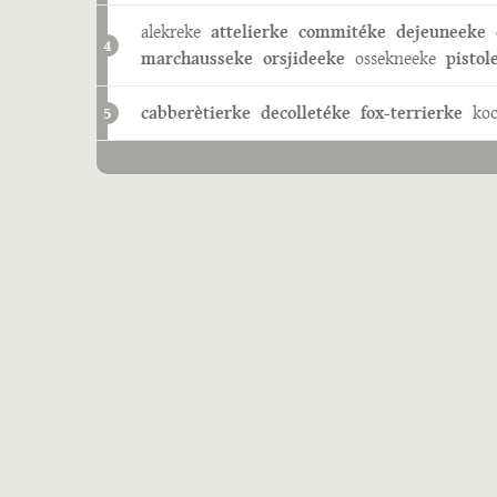
alekreke
attelierke
commitéke
dejeuneeke
4
marchausseke
orsjideeke
ossekneeke
pistol
cabberètierke
decolletéke
fox-terrierke
koo
5