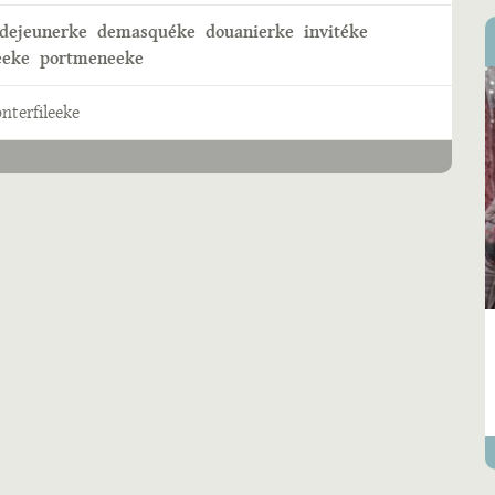
dejeunerke
demasquéke
douanierke
invitéke
eeke
portmeneeke
nterfileeke