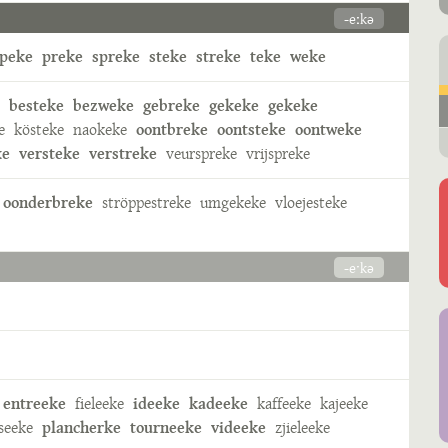
-eːkə
peke
preke
spreke
steke
streke
teke
weke
besteke
bezweke
gebreke
gekeke
gekeke
e
kösteke
naokeke
oontbreke
oontsteke
oontweke
ke
versteke
verstreke
veurspreke
vrijspreke
oonderbreke
ströppestreke
umgekeke
vloejesteke
-eˑkə
entreeke
fieleeke
ideeke
kadeeke
kaffeeke
kajeeke
seeke
plancherke
tourneeke
videeke
zjieleeke