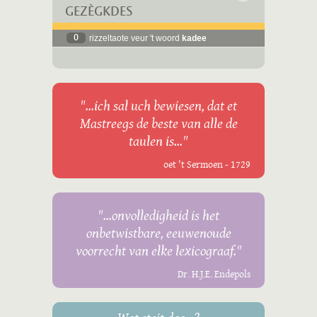
GEZÈGKDES
0
rizzeltaote veur 't woord
kadee
"...ich sal uch bewiesen, dat et
Mastreegs de beste van alle de
taulen is..."
oet 't Sermoen - 1729
"...onvolledigheid is het
onbetwistbare, eeuwenoude
voorrecht van elke lexicograaf."
Dr. H.J.E. Endepols