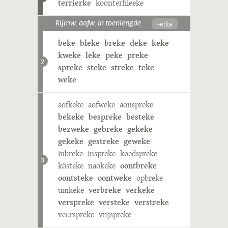
terrierke
koonterfileeke
-eːkə
Rijmw. aofw. in toenlengde
beke
bleke
breke
deke
keke
kweke
leke
peke
preke
2
spreke
steke
streke
teke
weke
aofkeke
aofweke
aonspreke
bekeke
bespreke
besteke
bezweke
gebreke
gekeke
gekeke
gestreke
geweke
inbreke
inspreke
koedspreke
3
kösteke
naokeke
oontbreke
oontsteke
oontweke
opbreke
umkeke
verbreke
verkeke
verspreke
versteke
verstreke
veurspreke
vrijspreke