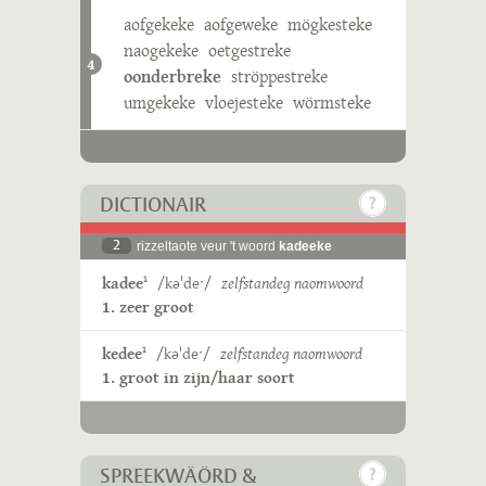
aofgekeke
aofgeweke
mögkesteke
naogekeke
oetgestreke
4
oonderbreke
ströppestreke
umgekeke
vloejesteke
wörmsteke
DICTIONAIR
2
rizzeltaote veur 't woord
kadeeke
kadee
/kəˈdeˑ/
zelfstandeg naomwoord
1
1. zeer groot
kedee
/kəˈdeˑ/
zelfstandeg naomwoord
1
1. groot in zijn/haar soort
SPREEKWÄÖRD &