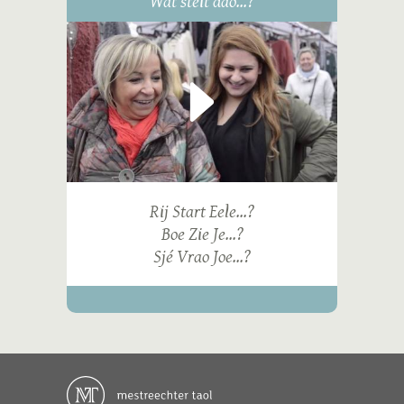
Wat steit dao...?
Rij Start Eele...?
Boe Zie Je...?
Sjé Vrao Joe...?