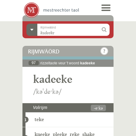
Rijmwäörd
RIJMWÄÖRD
97
rizzeltaote veur 't woord
kadeeke
kadeeke
/kəˈdeˑkə/
-eˑkə
Volrijm
teke
1
kneeke
pleeke
reke
shake