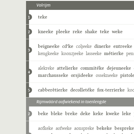
Volrijm
teke
1
kneeke
pleeke
reke
shake
teke
weke
2
beigneeke
cd'ke
coljeeke
dinerke
entreeke
3
kengkeeke
koonzjeeke
lasseeke
métierke
pen
alekreke
attelierke
commitéke
dejeuneeke
4
marchausseke
orsjideeke
ossekneeke
pistol
cabberètierke
decolletéke
fox-terrierke
koo
5
Rijmwäörd aofwiekend in toenlengde
beke
bleke
breke
deke
keke
kweke
leke
2
aofkeke
aofweke
aonspreke
bekeke
bespreke