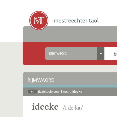
Rijmwäörd
RIJMWÄÖRD
96
rizzeltaote veur 't woord
ideeke
ideeke
/iˈdeˑkə/