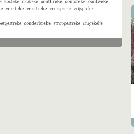
e
kösteke
naokeke
oontbreke
oontsteke
oontweke
ke
versteke
verstreke
veurspreke
vrijspreke
oetgestreke
oonderbreke
ströppestreke
umgekeke