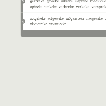
gestreke
geweke
inbreke
inspreke
koedsprek
3
opbreke
umkeke
verbreke
verkeke
verspre
aofgekeke
aofgeweke
mögkesteke
naogekeke
4
vloejesteke
wörmsteke