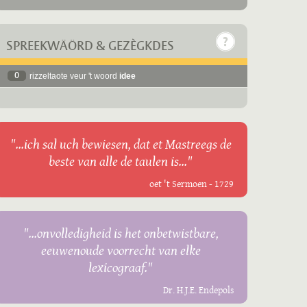
SPREEKWÄÖRD & GEZÈGKDES
0
rizzeltaote veur 't woord
idee
"...ich sal uch bewiesen, dat et Mastreegs de
beste van alle de taulen is..."
oet 't Sermoen - 1729
"...onvolledigheid is het onbetwistbare,
eeuwenoude voorrecht van elke
lexicograaf."
Dr. H.J.E. Endepols