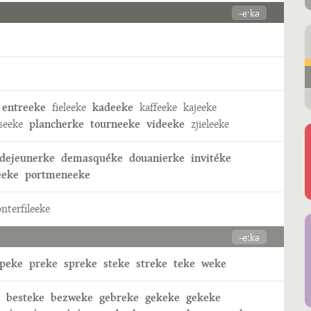
-eˑkə
entreeke
fieleeke
kadeeke
kaffeeke
kajeeke
seeke
plancherke
tourneeke
videeke
zjieleeke
dejeunerke
demasquéke
douanierke
invitéke
eeke
portmeneeke
nterfileeke
-eːkə
peke
preke
spreke
steke
streke
teke
weke
besteke
bezweke
gebreke
gekeke
gekeke