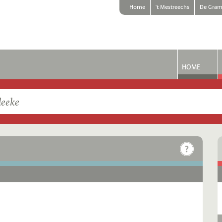
Home
't Mestreechs
De Gram
HOME