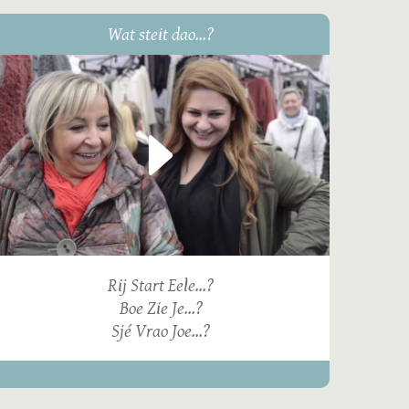
Wat steit dao...?
Rij Start Eele...?
Boe Zie Je...?
Sjé Vrao Joe...?