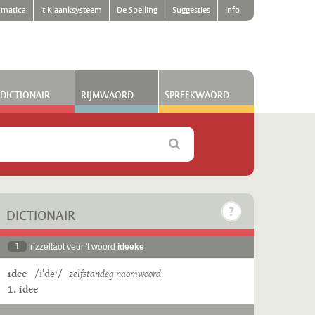
matica
't Klaanksysteem
De Spelling
Suggesties
Info
DICTIONAIR
RIJMWÄÖRD
SPREEKWÄÖRD
DICTIONAIR
1
rizzeltaot veur 't woord
ideeke
idee
/iˈdeˑ/
zelfstandeg naomwoord
1. idee