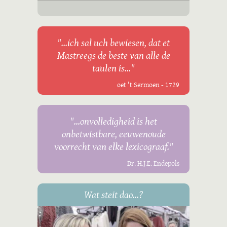
"...ich sal uch bewiesen, dat et
Mastreegs de beste van alle de
taulen is..."
oet 't Sermoen - 1729
"...onvolledigheid is het
onbetwistbare, eeuwenoude
voorrecht van elke lexicograaf."
Dr. H.J.E. Endepols
Wat steit dao...?