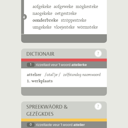
aofgekeke
aofgeweke
mögkesteke
naogekeke
oetgestreke
4
oonderbreke
ströppestreke
umgekeke
vloejesteke
wörmsteke
DICTIONAIR
1
rizzeltaot veur 't woord
attelierke
attelier
/ɑtəlˈjeˑ/
zelfstandeg naomwoord
1. werkplaats
SPREEKWÄÖRD &
GEZÈGKDES
0
rizzeltaote veur 't woord
attelier