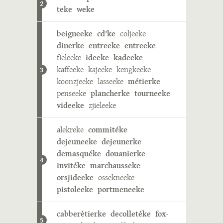
2
teke
weke
beigneeke
cd'ke
coljeeke
dinerke
entreeke
entreeke
fieleeke
ideeke
kadeeke
kaffeeke
kajeeke
kengkeeke
3
koonzjeeke
lasseeke
métierke
penseeke
plancherke
tourneeke
videeke
zjieleeke
alekreke
commitéke
dejeuneeke
dejeunerke
demasquéke
douanierke
4
invitéke
marchausseke
orsjideeke
ossekneeke
pistoleeke
portmeneeke
cabberètierke
decolletéke
fox-
5