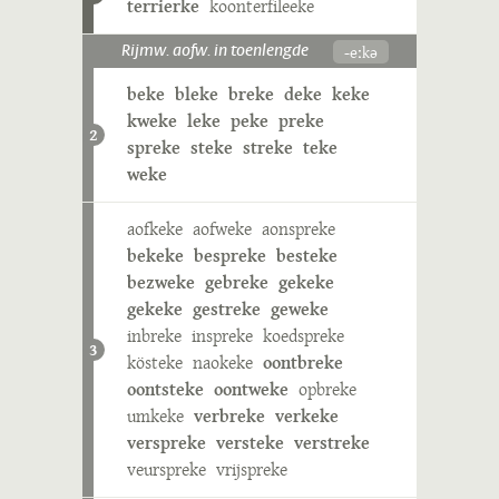
terrierke
koonterfileeke
-eːkə
Rijmw. aofw. in toenlengde
beke
bleke
breke
deke
keke
kweke
leke
peke
preke
2
spreke
steke
streke
teke
weke
aofkeke
aofweke
aonspreke
bekeke
bespreke
besteke
bezweke
gebreke
gekeke
gekeke
gestreke
geweke
inbreke
inspreke
koedspreke
3
kösteke
naokeke
oontbreke
oontsteke
oontweke
opbreke
umkeke
verbreke
verkeke
verspreke
versteke
verstreke
veurspreke
vrijspreke