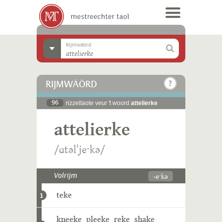
Rijmwäörd
RIJMWÄÖRD
96
rizzeltaote veur 't woord
attelierke
attelierke
/ɑtəlˈjeˑkə/
-eˑkə
Volrijm
teke
1
kneeke
pleeke
reke
shake