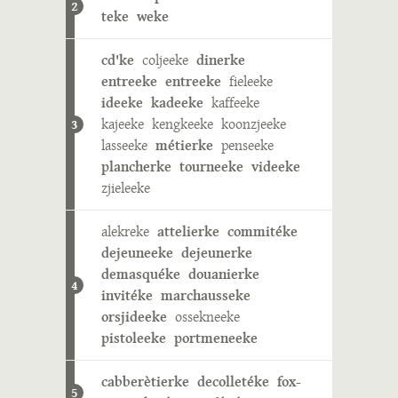
2
teke
weke
cd'ke
coljeeke
dinerke
entreeke
entreeke
fieleeke
ideeke
kadeeke
kaffeeke
kajeeke
kengkeeke
koonzjeeke
3
lasseeke
métierke
penseeke
plancherke
tourneeke
videeke
zjieleeke
alekreke
attelierke
commitéke
dejeuneeke
dejeunerke
demasquéke
douanierke
4
invitéke
marchausseke
orsjideeke
ossekneeke
pistoleeke
portmeneeke
cabberètierke
decolletéke
fox-
5