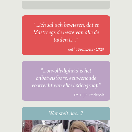
"...ich sal uch bewiesen, dat et
Mastreegs de beste van alle de
taulen is..."
oet 't Sermoen - 1729
"...onvolledigheid is het
onbetwistbare, eeuwenoude
voorrecht van elke lexicograaf."
Dr. H.J.E. Endepols
Wat steit dao...?