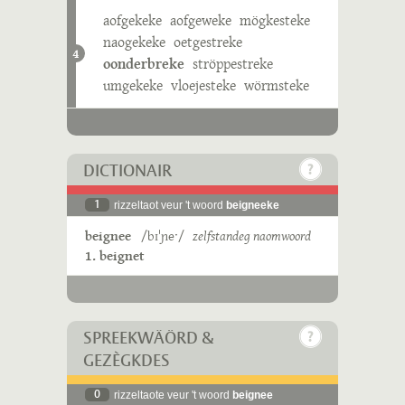
aofgekeke
aofgeweke
mögkesteke
naogekeke
oetgestreke
4
oonderbreke
ströppestreke
umgekeke
vloejesteke
wörmsteke
DICTIONAIR
1
rizzeltaot veur 't woord
beigneeke
beignee
/bɪˈɲeˑ/
zelfstandeg naomwoord
1. beignet
SPREEKWÄÖRD &
GEZÈGKDES
0
rizzeltaote veur 't woord
beignee