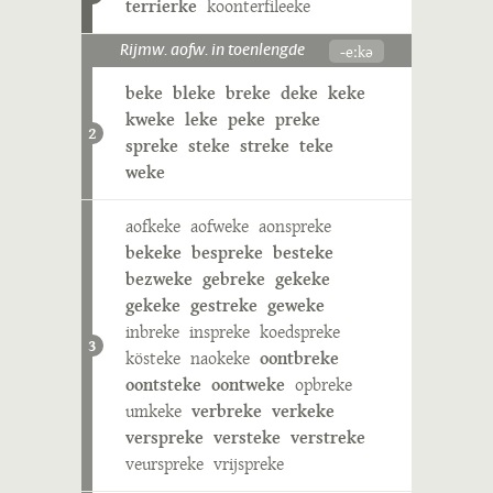
terrierke
koonterfileeke
-eːkə
Rijmw. aofw. in toenlengde
beke
bleke
breke
deke
keke
kweke
leke
peke
preke
2
spreke
steke
streke
teke
weke
aofkeke
aofweke
aonspreke
bekeke
bespreke
besteke
bezweke
gebreke
gekeke
gekeke
gestreke
geweke
inbreke
inspreke
koedspreke
3
kösteke
naokeke
oontbreke
oontsteke
oontweke
opbreke
umkeke
verbreke
verkeke
verspreke
versteke
verstreke
veurspreke
vrijspreke