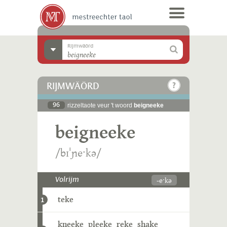
Rijmwäörd
RIJMWÄÖRD
96
rizzeltaote veur 't woord
beigneeke
beigneeke
/bɪˈɲeˑkə/
-eˑkə
Volrijm
teke
1
kneeke
pleeke
reke
shake