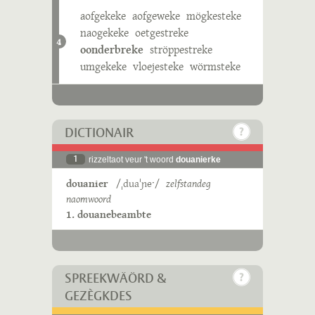
aofgekeke
aofgeweke
mögkesteke
naogekeke
oetgestreke
4
oonderbreke
ströppestreke
umgekeke
vloejesteke
wörmsteke
DICTIONAIR
1
rizzeltaot veur 't woord
douanierke
douanier
/ˌduaˈɲeˑ/
zelfstandeg
naomwoord
1. douanebeambte
SPREEKWÄÖRD &
GEZÈGKDES