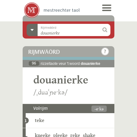
Rijmwäörd
RIJMWÄÖRD
96
rizzeltaote veur 't woord
douanierke
douanierke
/ˌduaˈɲeˑkə/
-eˑkə
Volrijm
teke
1
kneeke
pleeke
reke
shake