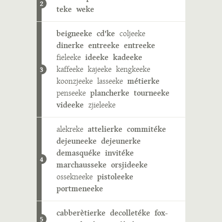
2
teke
weke
beigneeke
cd'ke
coljeeke
dinerke
entreeke
entreeke
fieleeke
ideeke
kadeeke
kaffeeke
kajeeke
kengkeeke
3
koonzjeeke
lasseeke
métierke
penseeke
plancherke
tourneeke
videeke
zjieleeke
alekreke
attelierke
commitéke
dejeuneeke
dejeunerke
demasquéke
invitéke
4
marchausseke
orsjideeke
ossekneeke
pistoleeke
portmeneeke
cabberètierke
decolletéke
fox-
5