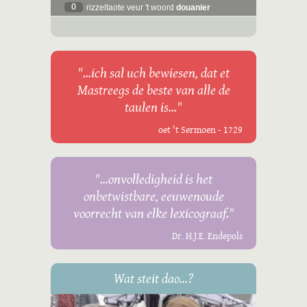
0
rizzeltaote veur 't woord
douanier
"...ich sal uch bewiesen, dat et
Mastreegs de beste van alle de
taulen is..."
oet 't Sermoen - 1729
"...onvolledigheid is het
onbetwistbare, eeuwenoude
voorrecht van elke lexicograaf."
Dr. H.J.E. Endepols
Wat steit dao...?