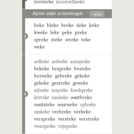
terrierke
koonterfileeke
-eːkə
Rijmw. aofw. in toenlengde
beke
bleke
breke
deke
keke
kweke
leke
peke
preke
2
spreke
steke
streke
teke
weke
aofkeke
aofweke
aonspreke
bekeke
bespreke
besteke
bezweke
gebreke
gekeke
gekeke
gestreke
geweke
inbreke
inspreke
koedspreke
3
kösteke
naokeke
oontbreke
oontsteke
oontweke
opbreke
umkeke
verbreke
verkeke
verspreke
versteke
verstreke
veurspreke
vrijspreke