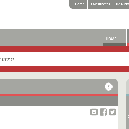
Home
't Mestreechs
De Gram
HOME