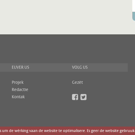
EUVER US
VOLG US
Projek
Gezèt
Redactie
Kontak
um de wèrking vaan de website te optimalisere. Es geer de website gebruuk 