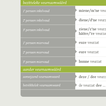
bezitteleke veurnaomwäörd
miene/m'ne
veu
1
persoen inkelvoud
e
diene/d'ne
veur
2
persoen inkelvoud
e
ziene/z'ne
veurz
3
persoen inkelvoud
e
häöre/'re
veurza
euze
veurzat
1
persoen miervoud
e
eure
veurzat
2
persoen miervoud
e
hunne
veurzat
3
persoen miervoud
e
aander veurnaomwäörd
aonwijzend veurnaomwoord
deze
/
dee
veurz
betrèkkelek veurnaomwoord
de
veurzat
dee
...