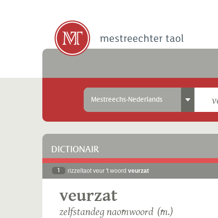
Mestreechs-Nederlands
DICTIONAIR
1
rizzeltaot veur 't woord
veurzat
veurzat
zelfstandeg naomwoord (m.)