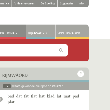
matica
't Klaanksysteem
De Spelling
Suggesties
Info
DICTIONAIR
RIJMWÄÖRD
SPREEKWÄÖRD
RIJMWÄÖRD
77
wäörd gevoonde die rijme op
veurzat
bad
dat
fat
flat
kat
klad
lat
mat
pad
1
plat