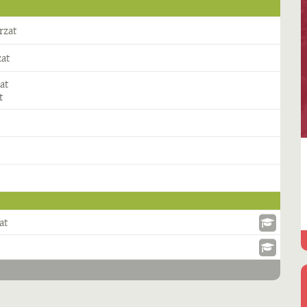
rzat
zat
at
t
at