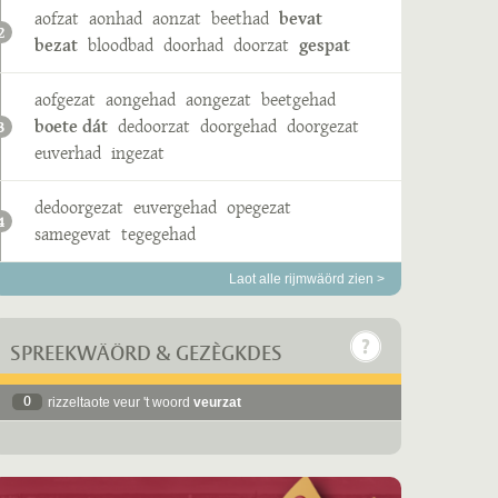
aofzat
aonhad
aonzat
beethad
bevat
2
bezat
bloodbad
doorhad
doorzat
gespat
aofgezat
aongehad
aongezat
beetgehad
boete dát
dedoorzat
doorgehad
doorgezat
3
euverhad
ingezat
dedoorgezat
euvergehad
opegezat
4
samegevat
tegegehad
Laot alle rijmwäörd zien >
SPREEKWÄÖRD & GEZÈGKDES
0
rizzeltaote veur 't woord
veurzat