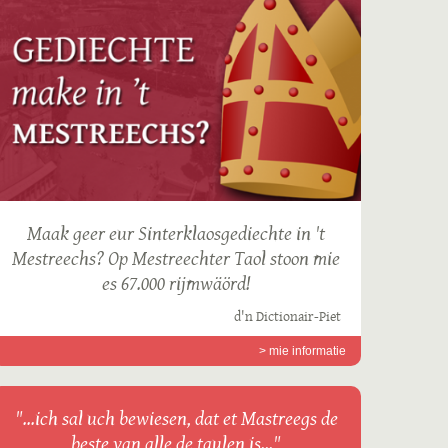
Maak geer eur Sinterklaosgediechte in 't
Mestreechs? Op Mestreechter Taol stoon mie
es 67.000 rijmwäörd!
d'n Dictionair-Piet
> mie informatie
"...ich sal uch bewiesen, dat et Mastreegs de
beste van alle de taulen is..."