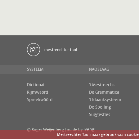
SYSTEEM
NAOSLAAG
Dictionair
't Mestreechs
Rijmwäörd
De Grammatica
Spreekwäörd
't Klaanksysteem
De Spelling
Suggesties
ivengi
© Roger Weijenberg | made by
Mestreechter Taol maak gebruuk vaan cookies 