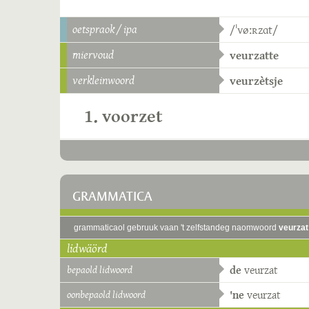
oetspraok / ipa
/ˈvøːʀzɑt/
miervoud
veurzatte
verkleinwoord
veurzètsje
1. voorzet
GRAMMATICA
grammaticaol gebruuk vaan 't zelfstandeg naomwoord
veurzat
lidwäörd
bepaold lidwoord
de
veurzat
oonbepaold lidwoord
'ne
veurzat