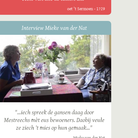
oet 't Sermoen - 1729
Interview Mieke van der Nat
"...iech spreek de gansen daag door
Mestreechs mèt eus bewoeners. Daobij veule
ze ziech 't mies op hun gemaak..."
Mieke van der Nat