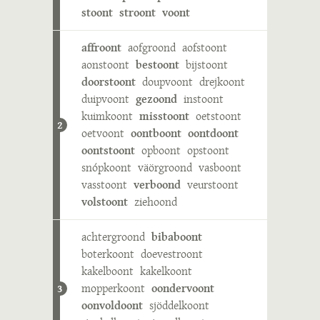
stoont
stroont
voont
affroont
aofgroond
aofstoont
aonstoont
bestoont
bijstoont
doorstoont
doupvoont
drejkoont
duipvoont
gezoond
instoont
kuimkoont
misstoont
oetstoont
2
oetvoont
oontboont
oontdoont
oontstoont
opboont
opstoont
snópkoont
väörgroond
vasboont
vasstoont
verboond
veurstoont
volstoont
ziehoond
achtergroond
bibaboont
boterkoont
doevestroont
kakelboont
kakelkoont
mopperkoont
oondervoont
3
oonvoldoont
sjöddelkoont