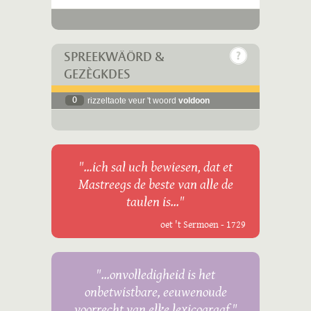
SPREEKWÄÖRD &
GEZÈGKDES
0
rizzeltaote veur 't woord
voldoon
"...ich sal uch bewiesen, dat et
Mastreegs de beste van alle de
taulen is..."
oet 't Sermoen - 1729
"...onvolledigheid is het
onbetwistbare, eeuwenoude
voorrecht van elke lexicograaf."