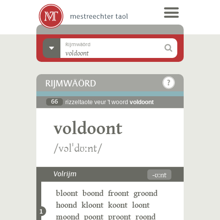
Rijmwäörd
RIJMWÄÖRD
66
rizzeltaote veur 't woord
voldoont
voldoont
/vɔlˈdʊːnt/
-ʊːnt
Volrijm
bloont
boond
froont
groond
hoond
kloont
koont
loont
1
moond
poont
proont
roond