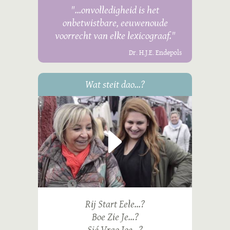
"...onvolledigheid is het
onbetwistbare, eeuwenoude
voorrecht van elke lexicograaf."
Dr. H.J.E. Endepols
Wat steit dao...?
Rij Start Eele...?
Boe Zie Je...?
Sjé Vrao Joe...?