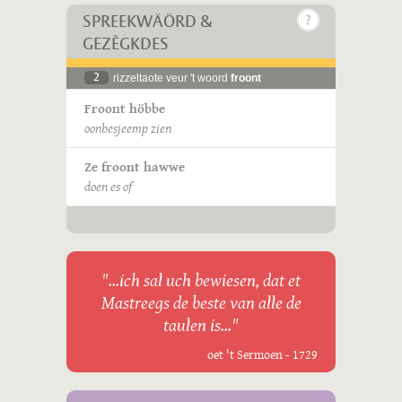
SPREEKWÄÖRD &
GEZÈGKDES
2
rizzeltaote veur 't woord
froont
Froont höbbe
oonbesjeemp zien
Ze froont hawwe
doen es of
"...ich sal uch bewiesen, dat et
Mastreegs de beste van alle de
taulen is..."
oet 't Sermoen - 1729