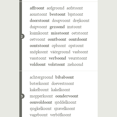
affroont
aofgroond
aofstoont
aonstoont
bestoont
bijstoont
doorstoont
doupvoont
drejkoont
duipvoont
gezoond
instoont
kuimkoont
misstoont
oetstoont
2
oetvoont
oontboont
oontdoont
oontstoont
opboont
opstoont
snópkoont
väörgroond
vasboont
vasstoont
verboond
veurstoont
voldoont
volstoont
ziehoond
achtergroond
bibaboont
boterkoont
doevestroont
kakelboont
kakelkoont
mopperkoont
oondervoont
3
oonvoldoont
sjöddelkoont
sjogkelkoont
sjravelkoont
vageboont
verbófkoont