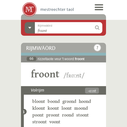
Rijmwäörd
RIJMWÄÖRD
66
rizzeltaote veur 't woord
froont
froont
/fʀʊːnt/
-ʊːnt
Volrijm
bloont
boond
groond
hoond
kloont
koont
loont
moond
1
poont
proont
roond
stoont
stroont
voont