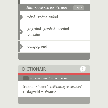
-ʊnt
Rijmw. aofw. in toenlengde
rónd
spónt
wónd
1
gegrónd
gezónd
secónd
2
verzónt
oongegrónd
3
DICTIONAIR
1
rizzeltaot veur 't woord
froont
froont
/fʀʊːnt/
zelfstandeg naomwoord
1. slagveld
,
2. frontje