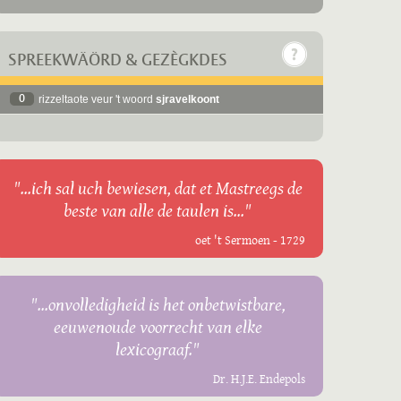
SPREEKWÄÖRD & GEZÈGKDES
0
rizzeltaote veur 't woord
sjravelkoont
"...ich sal uch bewiesen, dat et Mastreegs de
beste van alle de taulen is..."
oet 't Sermoen - 1729
"...onvolledigheid is het onbetwistbare,
eeuwenoude voorrecht van elke
lexicograaf."
Dr. H.J.E. Endepols