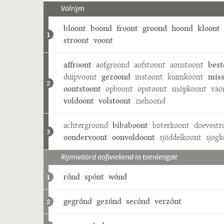
Volrijm
bloont
boond
froont
groond
hoond
kloont
1
stroont
voont
affroont
aofgroond
aofstoont
aonstoont
best
duipvoont
gezoond
instoont
kuimkoont
miss
2
oontstoont
opboont
opstoont
snópkoont
väö
voldoont
volstoont
ziehoond
achtergroond
bibaboont
boterkoont
doevestr
3
oondervoont
oonvoldoont
sjöddelkoont
sjogk
Rijmwäörd aofwiekend in toenlengde
rónd
spónt
wónd
1
gegrónd
gezónd
secónd
verzónt
2