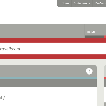
Home
't Mestreechs
De Gram
HOME
nt/