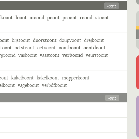
-ʊːnt
koont
loont
moond
poont
proont
roond
stoont
oont
bijstoont
doorstoont
doupvoont
drejkoont
toont
oetstoont
oetvoont
oontboont
oontdoont
rgroond
vasboont
vasstoont
verboond
veurstoont
oont
kakelboont
kakelkoont
mopperkoont
elkoont
vageboont
verbófkoont
-ʊnt