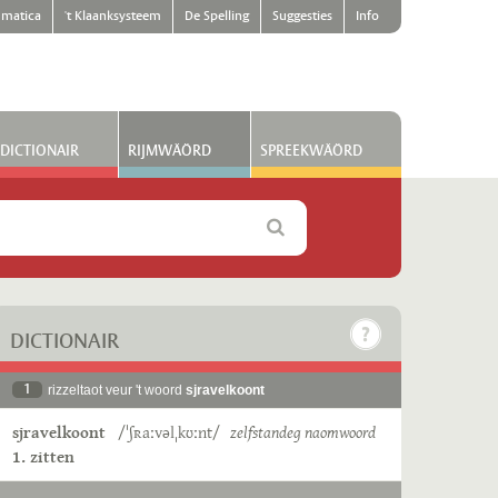
matica
't Klaanksysteem
De Spelling
Suggesties
Info
DICTIONAIR
RIJMWÄÖRD
SPREEKWÄÖRD
DICTIONAIR
1
rizzeltaot veur 't woord
sjravelkoont
sjravelkoont
/ˈʃʀaːvəlˌkʊːnt/
zelfstandeg naomwoord
1. zitten