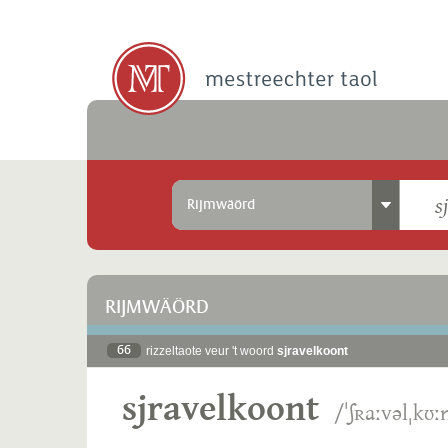
Rijmwäörd
RIJMWÄÖRD
66
rizzeltaote veur 't woord
sjravelkoont
sjravelkoont
/ˈʃʀaːvəlˌkʊː