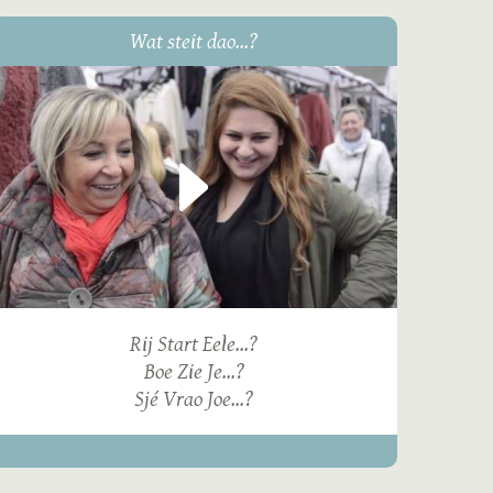
Wat steit dao...?
Rij Start Eele...?
Boe Zie Je...?
Sjé Vrao Joe...?