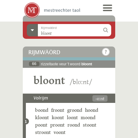
Rijmwäörd
RIJMWÄÖRD
66
rizzeltaote veur 't woord
bloont
bloont
/blʊːnt/
-ʊːnt
Volrijm
boond
froont
groond
hoond
kloont
koont
loont
moond
1
poont
proont
roond
stoont
stroont
voont