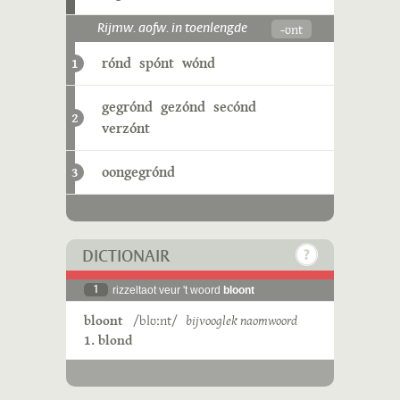
-ʊnt
Rijmw. aofw. in toenlengde
rónd
spónt
wónd
1
gegrónd
gezónd
secónd
2
verzónt
oongegrónd
3
DICTIONAIR
1
rizzeltaot veur 't woord
bloont
bloont
/blʊːnt/
bijvooglek naomwoord
1. blond