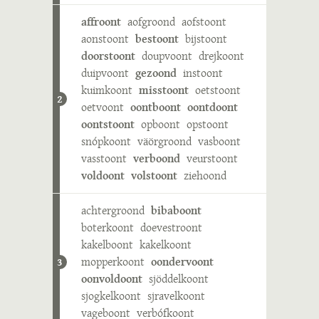
affroont
aofgroond
aofstoont
aonstoont
bestoont
bijstoont
doorstoont
doupvoont
drejkoont
duipvoont
gezoond
instoont
kuimkoont
misstoont
oetstoont
2
oetvoont
oontboont
oontdoont
oontstoont
opboont
opstoont
snópkoont
väörgroond
vasboont
vasstoont
verboond
veurstoont
voldoont
volstoont
ziehoond
achtergroond
bibaboont
boterkoont
doevestroont
kakelboont
kakelkoont
mopperkoont
oondervoont
3
oonvoldoont
sjöddelkoont
sjogkelkoont
sjravelkoont
vageboont
verbófkoont