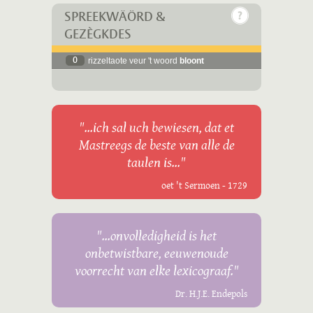
SPREEKWÄÖRD &
GEZÈGKDES
0
rizzeltaote veur 't woord
bloont
"...ich sal uch bewiesen, dat et
Mastreegs de beste van alle de
taulen is..."
oet 't Sermoen - 1729
"...onvolledigheid is het
onbetwistbare, eeuwenoude
voorrecht van elke lexicograaf."
Dr. H.J.E. Endepols