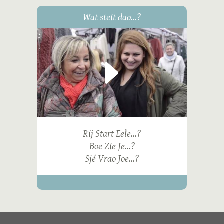
Wat steit dao...?
Rij Start Eele...?
Boe Zie Je...?
Sjé Vrao Joe...?