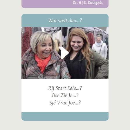
Dr. H.J.E. Endepols
Wat steit dao...?
Rij Start Eele...?
Boe Zie Je...?
Sjé Vrao Joe...?