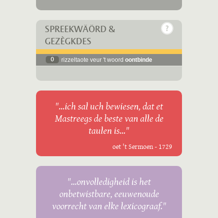
SPREEKWÄÖRD &
GEZÈGKDES
0
rizzeltaote veur 't woord
oontbinde
"...ich sal uch bewiesen, dat et
Mastreegs de beste van alle de
taulen is..."
oet 't Sermoen - 1729
"...onvolledigheid is het
onbetwistbare, eeuwenoude
voorrecht van elke lexicograaf."