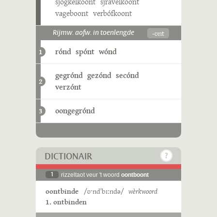
sjogkelkoont
sjravelkoont
vageboont
verbófkoont
-ʊnt
Rijmw. aofw. in toenlengde
rónd
spónt
wónd
1
gegrónd
gezónd
secónd
2
verzónt
oongegrónd
3
DICTIONAIR
1
rizzeltaot veur 't woord
oontboont
oontbinde
/ʊˑndˈbɪːndə/
wèrkwoord
1. ontbinden