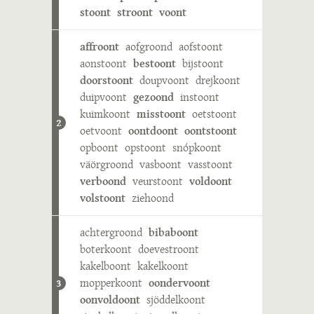
stoont
stroont
voont
affroont
aofgroond
aofstoont
aonstoont
bestoont
bijstoont
doorstoont
doupvoont
drejkoont
duipvoont
gezoond
instoont
kuimkoont
misstoont
oetstoont
2
oetvoont
oontdoont
oontstoont
opboont
opstoont
snópkoont
väörgroond
vasboont
vasstoont
verboond
veurstoont
voldoont
volstoont
ziehoond
achtergroond
bibaboont
boterkoont
doevestroont
kakelboont
kakelkoont
mopperkoont
oondervoont
3
oonvoldoont
sjöddelkoont