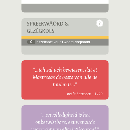
SPREEKWÄÖRD &
GEZÈGKDES
0
rizzeltaote veur 't woord
drejkoont
"...ich sal uch bewiesen, dat et
Mastreegs de beste van alle de
taulen is..."
oet 't Sermoen - 1729
"...onvolledigheid is het
onbetwistbare, eeuwenoude
voorrecht van elke lexicograaf."