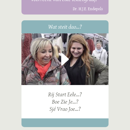
Dr. H.J.E. Endepols
Wat steit dao...?
Rij Start Eele...?
Boe Zie Je...?
Sjé Vrao Joe...?