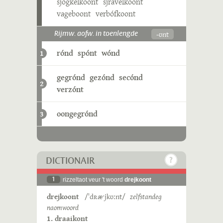
sjogkelkoont
sjravelkoont
vageboont
verbófkoont
-ʊnt
Rijmw. aofw. in toenlengde
rónd
spónt
wónd
1
gegrónd
gezónd
secónd
2
verzónt
oongegrónd
3
DICTIONAIR
1
rizzeltaot veur 't woord
drejkoont
drejkoont
/ˈdʀæˑjkʊːnt/
zelfstandeg
naomwoord
1. draaikont