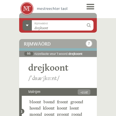
Rijmwäörd
RIJMWÄÖRD
66
rizzeltaote veur 't woord
drejkoont
drejkoont
/ˈdʀæˑjkʊːnt/
-ʊːnt
Volrijm
bloont
boond
froont
groond
hoond
kloont
koont
loont
1
moond
poont
proont
roond