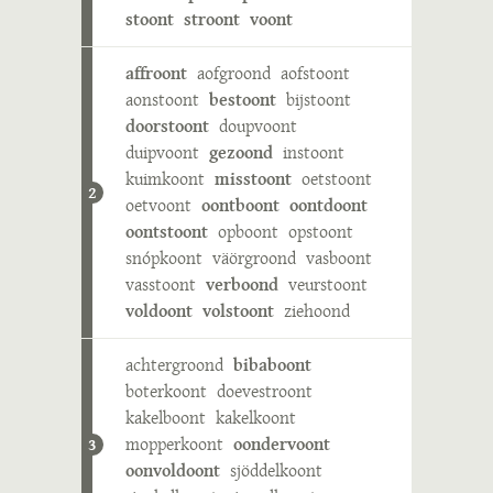
stoont
stroont
voont
affroont
aofgroond
aofstoont
aonstoont
bestoont
bijstoont
doorstoont
doupvoont
duipvoont
gezoond
instoont
kuimkoont
misstoont
oetstoont
2
oetvoont
oontboont
oontdoont
oontstoont
opboont
opstoont
snópkoont
väörgroond
vasboont
vasstoont
verboond
veurstoont
voldoont
volstoont
ziehoond
achtergroond
bibaboont
boterkoont
doevestroont
kakelboont
kakelkoont
mopperkoont
oondervoont
3
oonvoldoont
sjöddelkoont