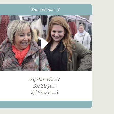
Wat steit dao...?
Rij Start Eele...?
Boe Zie Je...?
Sjé Vrao Joe...?