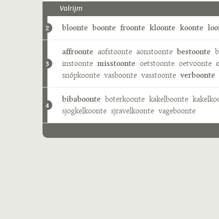
Volrijm
bloonte
boonte
froonte
kloonte
koonte
loo
2
affroonte
aofstoonte
aonstoonte
bestoonte
b
instoonte
misstoonte
oetstoonte
oetvoonte
3
snópkoonte
vasboonte
vasstoonte
verboonte
bibaboonte
boterkoonte
kakelboonte
kakelko
4
sjogkelkoonte
sjravelkoonte
vageboonte