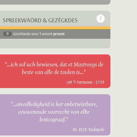
SPREEKWÄÖRD & GEZÈGKDES
0
rizzeltaote veur 't woord
proont
"...ich sal uch bewiesen, dat et Mastreegs de
beste van alle de taulen is..."
oet 't Sermoen - 1729
"...onvolledigheid is het onbetwistbare,
eeuwenoude voorrecht van elke
lexicograaf."
Dr. H.J.E. Endepols