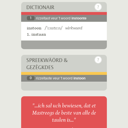
DICTIONAIR
1
rizzeltaot veur 't woord
instoonte
instoon
/ˈɪːnstʊːn/
wèrkwoord
1. instaan
SPREEKWÄÖRD &
GEZÈGKDES
0
rizzeltaote veur 't woord
instoon
"...ich sal uch bewiesen, dat et
Mastreegs de beste van alle de
taulen is..."