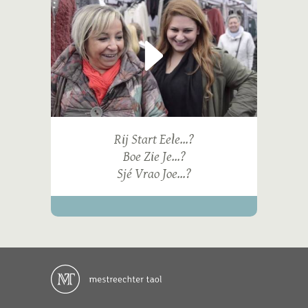
Rij Start Eele...?
Boe Zie Je...?
Sjé Vrao Joe...?