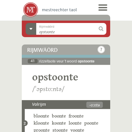
Rijmwäörd
RIJMWÄÖRD
41
rizzeltaote veur 't woord
opstoonte
opstoonte
/ˈɔpstʊːntə/
-ʊːntə
Volrijm
bloonte
boonte
froonte
kloonte
koonte
loonte
poonte
2
proonte
stoonte
voonte