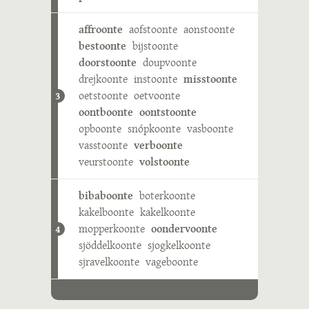
affroonte
aofstoonte
aonstoonte
bestoonte
bijstoonte
doorstoonte
doupvoonte
drejkoonte
instoonte
misstoonte
oetstoonte
oetvoonte
3
oontboonte
oontstoonte
opboonte
snópkoonte
vasboonte
vasstoonte
verboonte
veurstoonte
volstoonte
bibaboonte
boterkoonte
kakelboonte
kakelkoonte
mopperkoonte
oondervoonte
4
sjöddelkoonte
sjogkelkoonte
sjravelkoonte
vageboonte