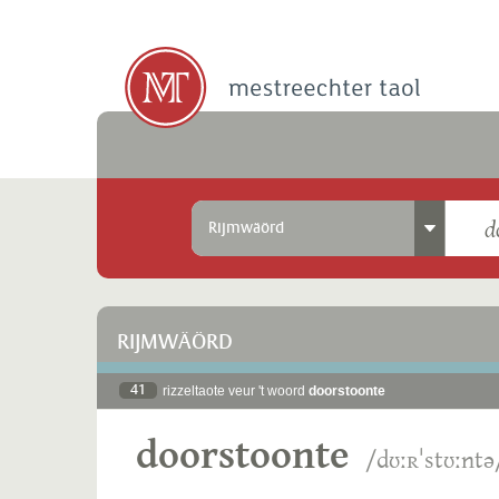
Rijmwäörd
RIJMWÄÖRD
41
rizzeltaote veur 't woord
doorstoonte
doorstoonte
/dʊːʀˈstʊːntə