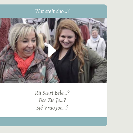
Wat steit dao...?
Rij Start Eele...?
Boe Zie Je...?
Sjé Vrao Joe...?