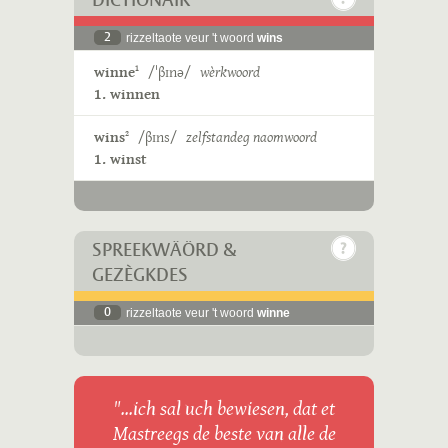
DICTIONAIR
2
rizzeltaote veur 't woord
wins
winne
/ˈβɪnə/
wèrkwoord
1
1. winnen
wins
/βɪns/
zelfstandeg naomwoord
2
1. winst
SPREEKWÄÖRD &
GEZÈGKDES
0
rizzeltaote veur 't woord
winne
"...ich sal uch bewiesen, dat et
Mastreegs de beste van alle de