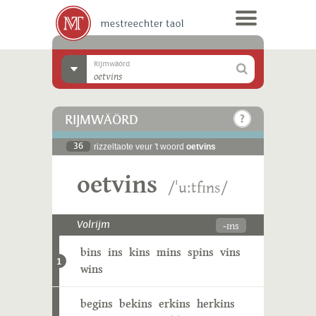
Rijmwäörd
RIJMWÄÖRD
36
rizzeltaote veur 't woord
oetvins
oetvins
/ˈuːtfɪns/
-ɪns
Volrijm
bins
ins
kins
mins
spins
vins
1
wins
begins
bekins
erkins
herkins