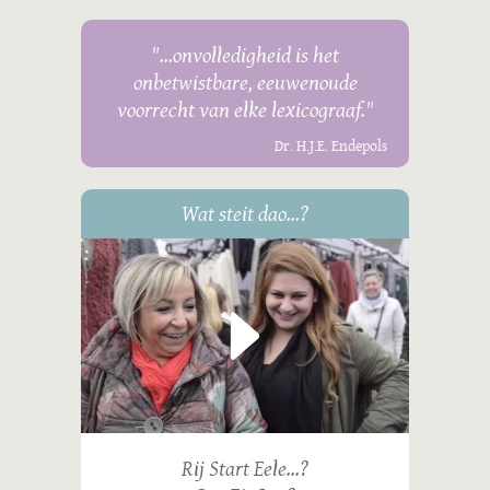
"...onvolledigheid is het
onbetwistbare, eeuwenoude
voorrecht van elke lexicograaf."
Dr. H.J.E. Endepols
Wat steit dao...?
Rij Start Eele...?