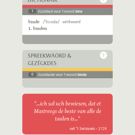
DICTIONAIR
1
rizzeltaot veur 't woord
bins
binde
/ˈbɪːndə/
wèrkwoord
1. binden
SPREEKWÄÖRD &
GEZÈGKDES
0
rizzeltaote veur 't woord
binde
"...ich sal uch bewiesen, dat et
Mastreegs de beste van alle de
taulen is..."
oet 't Sermoen - 1729