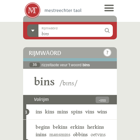
Rijmwäörd
RIJMWÄÖRD
36
rizzeltaote veur 't woord
bins
bins
/bɪns/
-ɪns
Volrijm
ins
kins
mins
spins
vins
wins
1
begins
bekins
erkins
herkins
inins
mansmins
obbins
oetvins