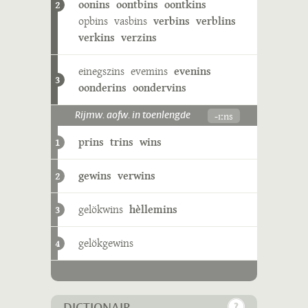
oonins
oontbins
oontkins
2
opbins
vasbins
verbins
verblins
verkins
verzins
einegszins
evemins
evenins
3
oonderins
oondervins
-ɪːns
Rijmw. aofw. in toenlengde
prins
trins
wins
1
gewins
verwins
2
gelökwins
hèllemins
3
gelökgewins
4