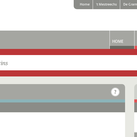
Home
't Mestreechs
De Gram
HOME