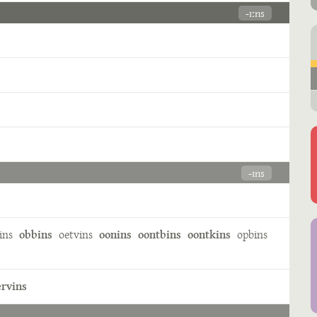
-ɪːns
-ɪns
ins
obbins
oetvins
oonins
oontbins
oontkins
opbins
rvins