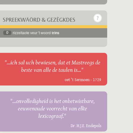
SPREEKWÄÖRD & GEZÈGKDES
0
rizzeltaote veur 't woord
trins
"...ich sal uch bewiesen, dat et Mastreegs de
beste van alle de taulen is..."
oet 't Sermoen - 1729
"...onvolledigheid is het onbetwistbare,
eeuwenoude voorrecht van elke
lexicograaf."
Dr. H.J.E. Endepols