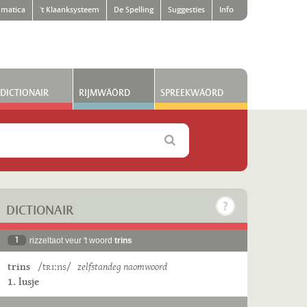
matica
't Klaanksysteem
De Spelling
Suggesties
Info
DICTIONAIR
RIJMWÄÖRD
SPREEKWÄÖRD
DICTIONAIR
1
rizzeltaot veur 't woord
trins
trins
/tʀɪːns/
zelfstandeg naomwoord
1. lusje