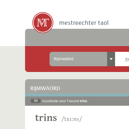
Rijmwäörd
RIJMWÄÖRD
36
rizzeltaote veur 't woord
trins
trins
/tʀɪːns/