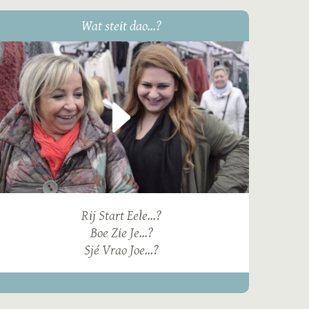
Wat steit dao...?
Rij Start Eele...?
Boe Zie Je...?
Sjé Vrao Joe...?