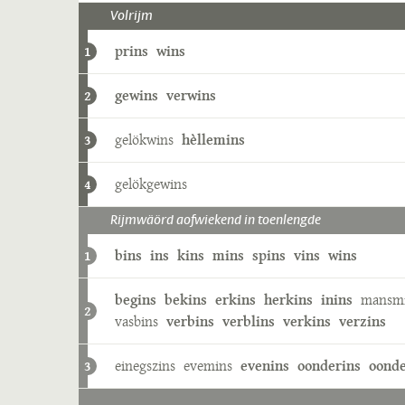
Volrijm
prins
wins
1
gewins
verwins
2
gelökwins
hèllemins
3
gelökgewins
4
Rijmwäörd aofwiekend in toenlengde
bins
ins
kins
mins
spins
vins
wins
1
begins
bekins
erkins
herkins
inins
mansm
2
vasbins
verbins
verblins
verkins
verzins
einegszins
evemins
evenins
oonderins
oonde
3