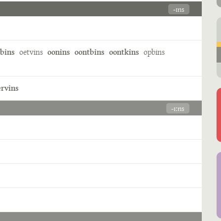
-ɪns
bins
oetvins
oonins
oontbins
oontkins
opbins
rvins
-ɪːns