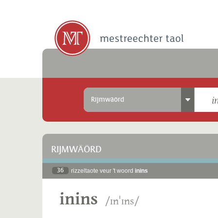
Rijmwäörd
RIJMWÄÖRD
36
rizzeltaote veur 't woord
inins
inins
/ɪnˈɪns/