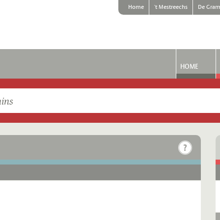
Home
't Mestreechs
De Gram
HOME