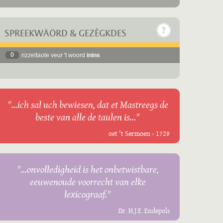
SPREEKWÄÖRD & GEZÈGKDES
0
rizzeltaote veur 't woord
inins
"...ich sal uch bewiesen, dat et Mastreegs de
beste van alle de taulen is..."
oet 't Sermoen - 1729
"...onvolledigheid is het onbetwistbare,
eeuwenoude voorrecht van elke
lexicograaf."
Dr. H.J.E. Endepols