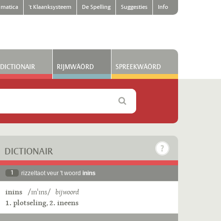
matica
't Klaanksysteem
De Spelling
Suggesties
Info
DICTIONAIR
RIJMWÄÖRD
SPREEKWÄÖRD
DICTIONAIR
1
rizzeltaot veur 't woord
inins
inins
/ɪnˈɪns/
bijwoord
1. plotseling
,
2. ineens