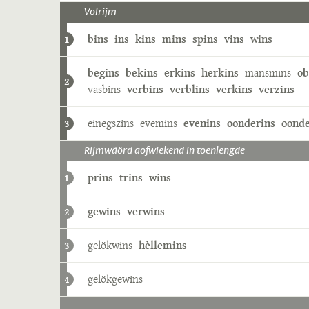
Volrijm
bins
ins
kins
mins
spins
vins
wins
1
begins
bekins
erkins
herkins
mansmins
ob
2
vasbins
verbins
verblins
verkins
verzins
einegszins
evemins
evenins
oonderins
oonde
3
Rijmwäörd aofwiekend in toenlengde
prins
trins
wins
1
gewins
verwins
2
gelökwins
hèllemins
3
gelökgewins
4