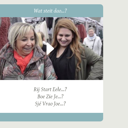
Wat steit dao...?
Rij Start Eele...?
Boe Zie Je...?
Sjé Vrao Joe...?