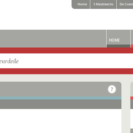
Home
't Mestreechs
De Gram
HOME