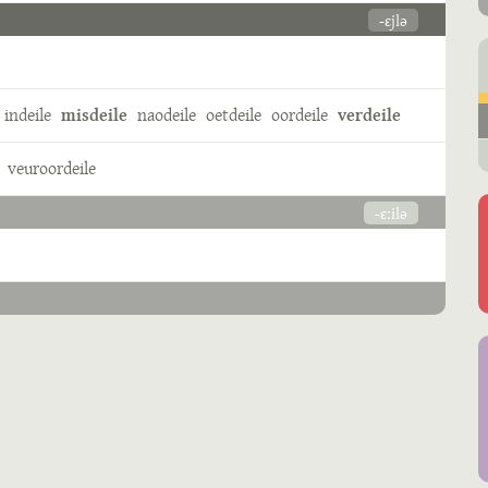
-ɛjlə
indeile
misdeile
naodeile
oetdeile
oordeile
verdeile
veuroordeile
-ɛːilə