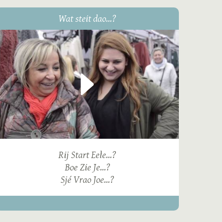
Wat steit dao...?
Rij Start Eele...?
Boe Zie Je...?
Sjé Vrao Joe...?