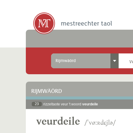
Rijmwäörd
RIJMWÄÖRD
23
rizzeltaote veur 't woord
veurdeile
veurdeile
/ˈvøːʀdɛjlə/