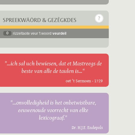
SPREEKWÄÖRD & GEZÈGKDES
0
rizzeltaote veur 't woord
veurdeil
"...ich sal uch bewiesen, dat et Mastreegs de
beste van alle de taulen is..."
oet 't Sermoen - 1729
"...onvolledigheid is het onbetwistbare,
eeuwenoude voorrecht van elke
lexicograaf."
Dr. H.J.E. Endepols