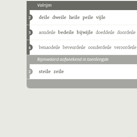
Volrijm
deile
dweile
heile
peile
vijle
2
aondeile
bedeile
bijwijle
doeddeile
doordeile
3
benaodeile
beveurdeile
oonderdeile
veroordeile
4
Rijmwäörd aofwiekend in toenlengde
steile
zeile
2