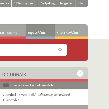
matica
't Klaanksysteem
De Spelling
Suggesties
Info
DICTIONAIR
RIJMWÄÖRD
SPREEKWÄÖRD
DICTIONAIR
1
rizzeltaot veur 't woord
veurdeile
veurdeil
/ˈvøːʀdɛːil/
zelfstandeg naomwoord
1. voordeel