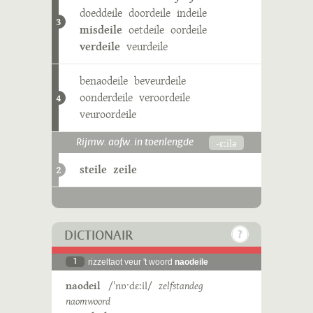
doeddeile
doordeile
indeile
3
misdeile
oetdeile
oordeile
verdeile
veurdeile
benaodeile
beveurdeile
oonderdeile
veroordeile
4
veuroordeile
-ɛːilə
Rijmw. aofw. in toenlengde
steile
zeile
2
DICTIONAIR
1
rizzeltaot veur 't woord
naodeile
naodeil
/ˈnɒˑdɛːil/
zelfstandeg
naomwoord