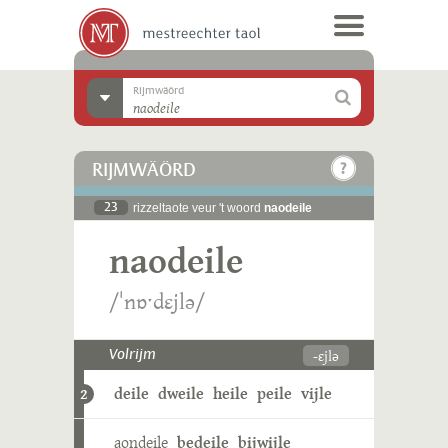
Rijmwäörd
RIJMWÄÖRD
23
rizzeltaote veur 't woord
naodeile
naodeile
/ˈnɒˑdɛjlə/
-ɛjlə
Volrijm
deile
dweile
heile
peile
vijle
2
aondeile
bedeile
bijwijle