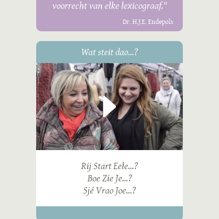
voorrecht van elke lexicograaf."
Dr. H.J.E. Endepols
Wat steit dao...?
Rij Start Eele...?
Boe Zie Je...?
Sjé Vrao Joe...?