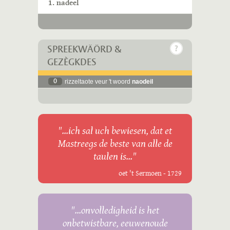
1. nadeel
SPREEKWÄÖRD &
GEZÈGKDES
0
rizzeltaote veur 't woord
naodeil
"...ich sal uch bewiesen, dat et
Mastreegs de beste van alle de
taulen is..."
oet 't Sermoen - 1729
"...onvolledigheid is het
onbetwistbare, eeuwenoude