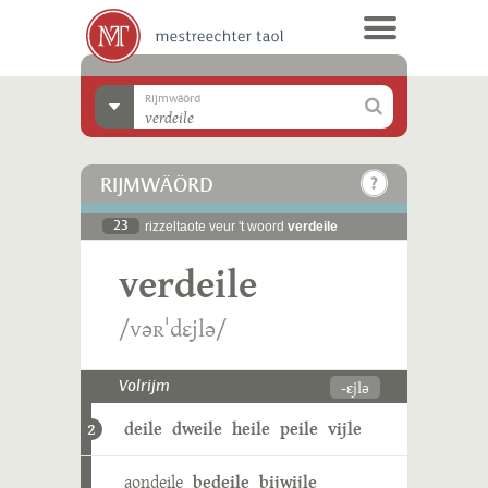
Rijmwäörd
RIJMWÄÖRD
23
rizzeltaote veur 't woord
verdeile
verdeile
/vəʀˈdɛjlə/
-ɛjlə
Volrijm
deile
dweile
heile
peile
vijle
2
aondeile
bedeile
bijwijle