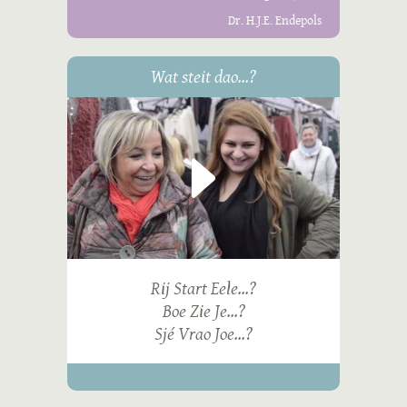
Dr. H.J.E. Endepols
Wat steit dao...?
Rij Start Eele...?
Boe Zie Je...?
Sjé Vrao Joe...?