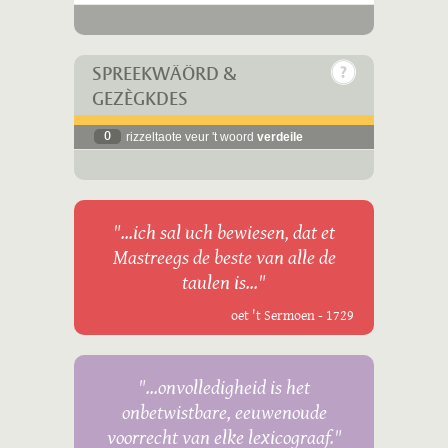
SPREEKWÄÖRD &
GEZÈGKDES
0
rizzeltaote veur 't woord
verdeile
"...ich sal uch bewiesen, dat et
Mastreegs de beste van alle de
taulen is..."
oet 't Sermoen - 1729
"...onvolledigheid is het
onbetwistbare, eeuwenoude
voorrecht van elke lexicograaf."