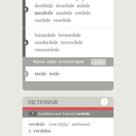
doeddeile
doordeile
indeile
3
misdeile
naodeile
oetdeile
oordeile
veurdeile
benaodeile
beveurdeile
oonderdeile
veroordeile
4
veuroordeile
-ɛːilə
Rijmw. aofw. in toenlengde
steile
zeile
2
DICTIONAIR
1
rizzeltaot veur 't woord
verdeile
verdeile
/vəʀˈdɛjlə/
wèrkwoord
1. verdelen