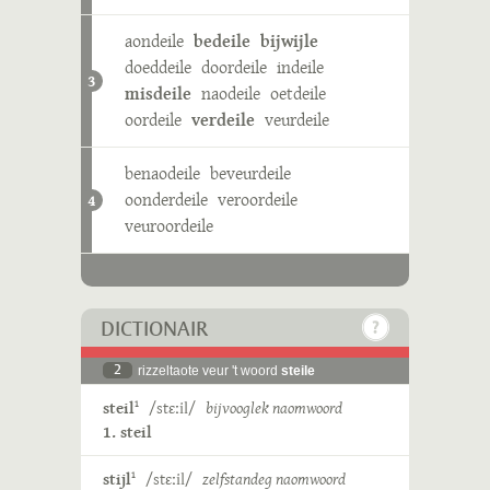
aondeile
bedeile
bijwijle
doeddeile
doordeile
indeile
3
misdeile
naodeile
oetdeile
oordeile
verdeile
veurdeile
benaodeile
beveurdeile
oonderdeile
veroordeile
4
veuroordeile
DICTIONAIR
2
rizzeltaote veur 't woord
steile
steil
/stɛːil/
bijvooglek naomwoord
1
1. steil
stijl
/stɛːil/
zelfstandeg naomwoord
1