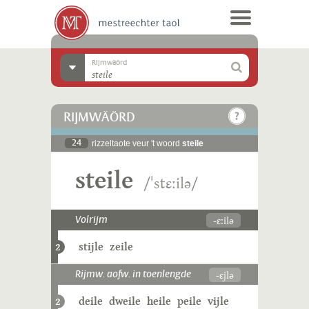
Rijmwäörd
RIJMWÄÖRD
24
rizzeltaote veur 't woord
steile
steile
/ˈstɛːilə/
-ɛːilə
Volrijm
stijle
zeile
2
-ɛjlə
Rijmw. aofw. in toenlengde
deile
dweile
heile
peile
vijle
2