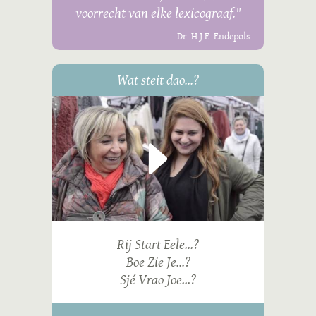
voorrecht van elke lexicograaf."
Dr. H.J.E. Endepols
Wat steit dao...?
Rij Start Eele...?
Boe Zie Je...?
Sjé Vrao Joe...?