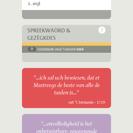
1. stijl
SPREEKWÄÖRD &
GEZÈGKDES
0
rizzeltaote veur 't woord
steil
"...ich sal uch bewiesen, dat et
Mastreegs de beste van alle de
taulen is..."
oet 't Sermoen - 1729
"...onvolledigheid is het
onbetwistbare, eeuwenoude